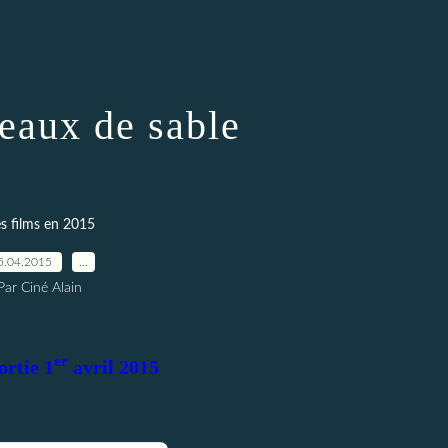
eaux de sable
s films en 2015
5.04.2015
…
Par Ciné Alain
er
ortie 1
avril 2015