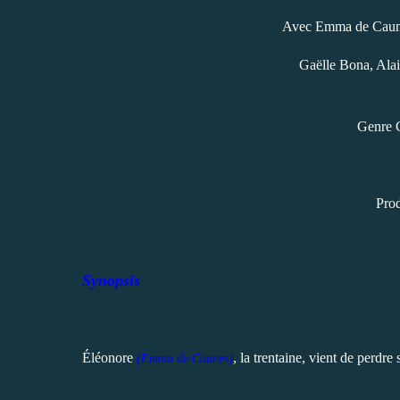
Avec Emma de Caune
Gaëlle Bona, Ala
Genre 
Prod
Synopsis
Éléonore
, la trentaine, vient de perdre
(Emma de Caunes)