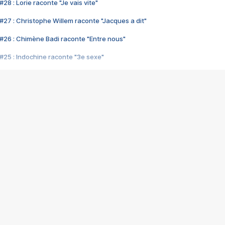
28 : Lorie raconte "Je vais vite"
#27 : Christophe Willem raconte "Jacques a dit"
#26 : Chimène Badi raconte "Entre nous"
#25 : Indochine raconte "3e sexe"
#24 : Zaho raconte "C'est chelou"
#23 : Patrick Bruel raconte "Au café des délices"
#22 : Kyo raconte "Le chemin"
#21 : Nolwenn Leroy raconte "Cassé"
#20 : Patrick Hernandez raconte "Born to be alive"
#19 : Lorie raconte "Près de moi"
#18 : Michael Jones raconte "A nos actes manqués" (avec Jean-Jacque
#17 : Khaled raconte "Aïcha"
#16 : Corneille raconte "Parce qu'on vient de loin"