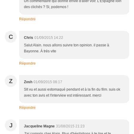
Un commentaire qui donne envie d'aller voir. L'Espagne loin
des clichés ? Si, podemos !
Répondre
C
Chris
01/09/2015 14:22
Salut Alain. nous allons suivre ton opinion. il passe à
Bayonne. À très vite
Répondre
Z
Zosh
01/09/2015 08:17
Slt vu et aussi estomaqué pendant et à la fin du film. suis ok
avec ton avis et l'interview est intéressant. merci
Répondre
J
Jacqueline Magne
31/08/2015 21:23
J'ai compris cher Alain. Plus d'hésitations à te lire et te