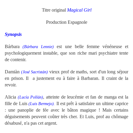
Titre original
Magical Girl
Production Espagnole
Synopsis
Bárbara
est une belle femme vénéneuse et
(
Bárbara Lennie)
psychologiquement instable,
que son riche mari psychiatre tente
de contenir.
Damiàn
vieux prof de maths, sort d'un long séjour
(
José Sacristán)
en prison. Il a justement eu à faire à Barbara
n. Il craint de la
revoir.
Alicia
, atteinte de leucémie et fan de manga est la
(
Lucía Pollán)
fille de
Luis
Il est prêt à satisfaire un ultime caprice
(
Luis Bermejo).
: une panoplie de fée avec le bâton magique ! Mais certains
déguisements peuvent coûter très cher. Et Luis, prof au chômage
désabusé, n'a pas cet argent.