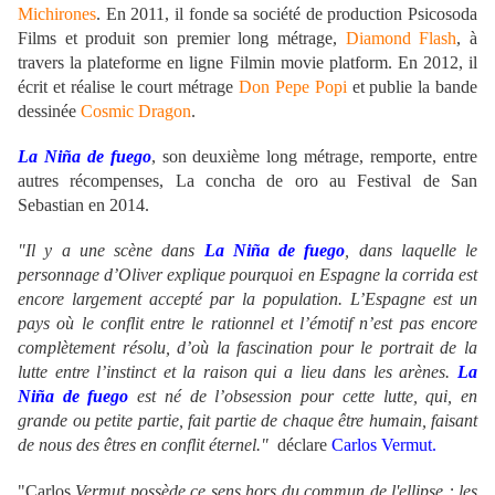
Michirones
. En 2011, il fonde sa société de production Psicosoda
Films et produit son premier long métrage,
Diamond Flash
, à
travers la plateforme en ligne Filmin movie platform. En 2012, il
écrit et réalise le court métrage
Don Pepe Popi
et publie la bande
dessinée
Cosmic Dragon
.
La Niña de fuego
, son deuxième long métrage, remporte, entre
autres récompenses, La concha de oro au Festival de San
Sebastian en 2014.
"Il y a une scène dans
La Niña de fuego
, dans laquelle le
personnage d’Oliver explique pourquoi en Espagne la corrida est
encore largement accepté par la population. L’Espagne est un
pays où le conflit entre le rationnel et l’émotif n’est pas encore
complètement résolu, d’où la fascination pour le portrait de la
lutte entre l’instinct et la raison qui a lieu dans les arènes.
La
Niña de fuego
est né de l’obsession pour cette lutte, qui, en
grande ou petite partie, fait partie de chaque être humain, faisant
de nous des êtres en conflit éternel."
déclare
Carlos Vermut.
"Carlos
Vermut possède ce sens hors du commun de l'ellipse : les