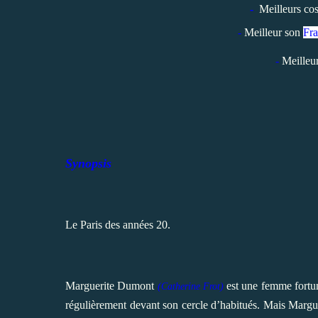
-
Meilleurs co
-
Meilleur son
Fr
-
Meilleu
Synopsis
Le Paris des années 20.
Marguerite Dumont
est une femme fortun
(
Catherine Frot)
régulièrement devant son cercle d’habitués. Mais Margue