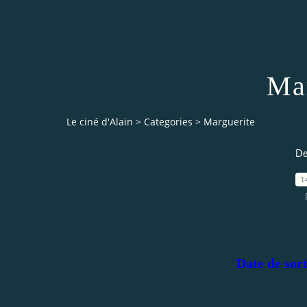
Mar
Le ciné d'Alain
>
Categories
>
Marguerite
De
1
Date de sor