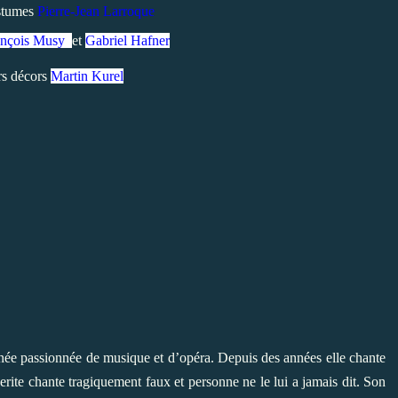
stumes
Pierre-Jean Larroque
ançois Musy
et
Gabriel Hafner
rs décors
Martin Kurel
ée passionnée de musique et d’opéra. Depuis des années elle chante
rite chante tragiquement faux et personne ne le lui a jamais dit. Son