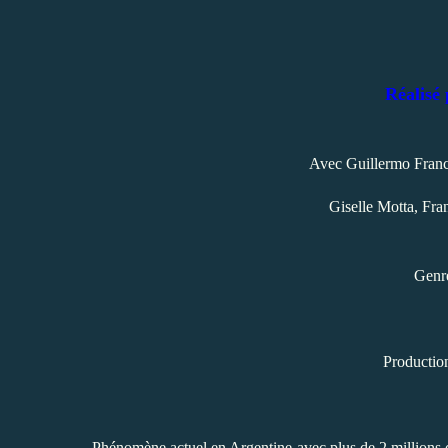
Réalisé
Avec Guillermo France
Giselle Motta, Fra
Genre
Productio
Phénomène actuel en Argentine avec plus de 2 millions d