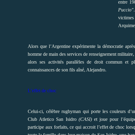
entre 19
Pucci
o
"
victime
Arquimede
Alors que l’Argentine expérimente la démocratie après 
homme de main des services de renseignement militaire,
alors ses activités parallèles de droit commun et p
connaissances de son fils aîné, Alejandro.
L’effet de choc
Celui-ci, célèbre rugbyman qui porte les couleurs d’
Club Atletico San Isidro
(CASI)
et joue pour l’équipe
participe aux forfaits, ce qui accroit l’effet de choc lors
toute la famille dans leur maison de San Isidro, une banl