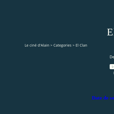
E
Le ciné d'Alain
>
Categories
>
El Clan
De
1
Date de so