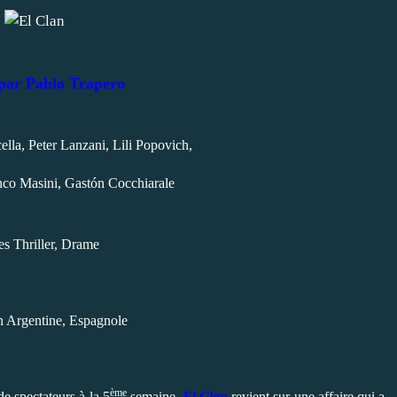
 par Pablo Trapero
lla, Peter Lanzani, Lili Popovich,
nco Masini, Gastón Cocchiarale
s Thriller, Drame
n Argentine, Espagnole
ème
e spectateurs à la 5
semaine,
El Clan
revient sur une affaire qui a