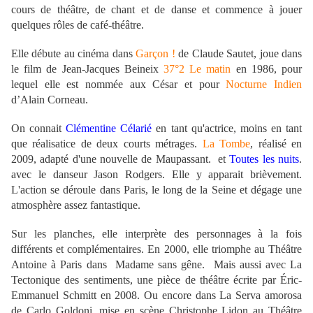
cours de théâtre, de chant et de danse et commence à jouer
quelques rôles de café-théâtre.
Elle débute au cinéma dans
Garçon !
de Claude Sautet, joue dans
le film de Jean-Jacques Beineix
37°2 Le matin
en 1986, pour
lequel elle est nommée aux César et pour
Nocturne Indien
d’Alain Corneau.
On connait
Clémentine Célarié
en tant qu'actrice, moins en tant
que réalisatice
de deux courts métrages.
La Tombe
,
réalisé en
2009, adapté d'une nouvelle de Maupassant. et
Toutes les nuits
.
avec le danseur Jason Rodgers. Elle y apparait brièvement.
L'action se déroule dans Paris, le long de la Seine et dégage une
atmosphère assez fantastique.
Sur les planches, elle interprète des personnages à la fois
différents et complémentaires. En 2000, elle triomphe au Théâtre
Antoine à Paris dans Madame sans gêne.
Mais aussi avec La
Tectonique des sentiments, une pièce de théâtre écrite par Éric-
Emmanuel Schmitt en 2008. Ou encore dans
La Serva amorosa
de Carlo Goldoni, mise en scène Christophe Lidon au Théâtre