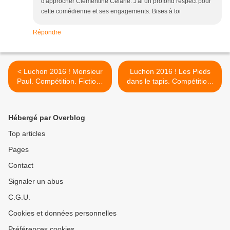
d'approcher Clémentine Célarié. J'ai un profond respect pour
cette comédienne et ses engagements. Bises à toi
Répondre
< Luchon 2016 ! Monsieur
Luchon 2016 ! Les Pieds
Paul. Compétition. Fictions
dans le tapis. Compétition.
unitaires.
Fictions unitaires. >
Hébergé par Overblog
Top articles
Pages
Contact
Signaler un abus
C.G.U.
Cookies et données personnelles
Préférences cookies