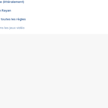
e (littéralement)
im Rayan
 toutes les règles
s les jeux vidéo
us choquant de Rockstar ? - Le scandale BULLY
e plus moche de Steam
du RÊVE tourne au CAUCHEMAR
pendant 8 heures
it… à tort
umiliés par un jeu vidéo
ire - Final Fantasy 8
ti un empire - Age of Empires
story DOFUS