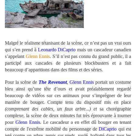
Malgré le réalisme tétanisant de la scène, ce n’est pas un vrai ours
qui s’en prend à
Leonardo DiCaprio
mais un cascadeur canadien
s’appelant
Glenn Ennis
. S’il n’est pas connu du grand public, il a
participé aux cascades de plusieurs blockbusters et a fait
beaucoup d’apparitions dans des films et des séries.
Pour la scène de
The Revenant
,
Glenn Ennis
portait un costume
bleu ainsi qu’une tête d’ours et avait préalablement regardé
beaucoup de vidéos sur ces animaux pour s’imprégner de leur
manière de bouger. Compte tenu du dispositif mis en place
(comprenant des cables, un faux arbre...) et
sa chorégraphie
complexe, la scène de deux minutes fut très éprouvante à tourner
pour
Glenn Ennis
. Le cascadeur a en effet dû bouger en tenant
compte de l'extrême mobilité du personnage de
DiCaprio
qui est
jeté contre un arbre, remis sur pieds, roulé, ballotté dans tous les