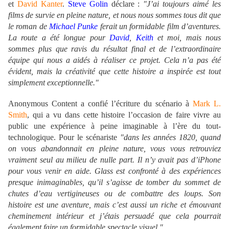
et
David Kanter
.
Steve Golin
déclare :
"J’ai toujours aimé les
films de survie en pleine nature, et nous nous sommes tous dit que
le roman de
Michael Punke
ferait un formidable film d’aventures.
La route a été longue pour
David
,
Keith
et moi, mais nous
sommes plus que ravis du résultat final et de l’extraordinaire
équipe qui nous a aidés à réaliser ce projet. Cela n’a pas été
évident, mais la créativité que cette histoire a inspirée est tout
simplement exceptionnelle."
Anonymous Content a confié l’écriture du scénario à
Mark L.
Smith
, qui a vu dans cette histoire l’occasion de faire vivre au
public une expérience à peine imaginable à l’ère du tout-
technologique. Pour le scénariste
"dans les années 1820, quand
on vous abandonnait en pleine nature, vous vous retrouviez
vraiment seul au milieu de nulle part. Il n’y avait pas d’iPhone
pour vous venir en aide. Glass est confronté à des expériences
presque inimaginables, qu’il s’agisse de tomber du sommet de
chutes d’eau vertigineuses ou de combattre des loups. Son
histoire est une aventure, mais c’est aussi un riche et émouvant
cheminement intérieur et j’étais persuadé que cela pourrait
également faire un formidable spectacle visuel."