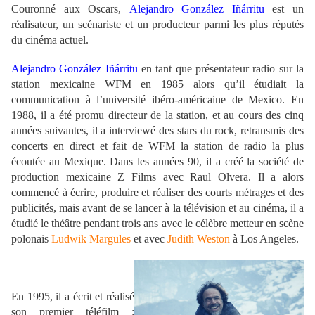
Couronné aux Oscars,
Alejandro González Iñárritu
est un
réalisateur, un scénariste et un producteur parmi les plus réputés
du cinéma actuel.
Alejandro González Iñárritu
en tant que présentateur radio sur la
station mexicaine WFM en 1985 alors qu’il étudiait la
communication à l’université ibéro-américaine de Mexico. En
1988, il a été promu directeur de la station, et au cours des cinq
années suivantes, il a interviewé des stars du rock, retransmis des
concerts en direct et fait de WFM la station de radio la plus
écoutée au Mexique. Dans les années 90, il a créé la société de
production mexicaine Z Films avec Raul Olvera. Il a alors
commencé à écrire, produire et réaliser des courts métrages et des
publicités, mais avant de se lancer à la télévision et au cinéma, il a
étudié le théâtre pendant trois ans avec le célèbre metteur en scène
polonais
Ludwik Margules
et avec
Judith Weston
à Los Angeles.
.
En 1995, il a écrit et réalisé
son premier téléfilm :