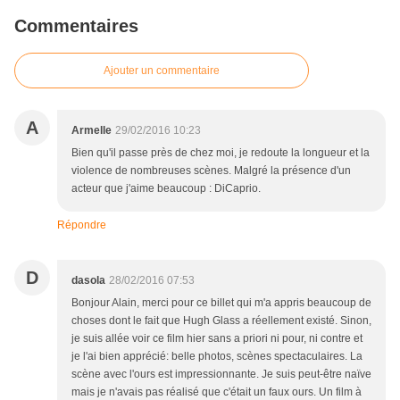
Commentaires
Ajouter un commentaire
A
Armelle
29/02/2016 10:23
Bien qu'il passe près de chez moi, je redoute la longueur et la
violence de nombreuses scènes. Malgré la présence d'un
acteur que j'aime beaucoup : DiCaprio.
Répondre
D
dasola
28/02/2016 07:53
Bonjour Alain, merci pour ce billet qui m'a appris beaucoup de
choses dont le fait que Hugh Glass a réellement existé. Sinon,
je suis allée voir ce film hier sans a priori ni pour, ni contre et
je l'ai bien apprécié: belle photos, scènes spectaculaires. La
scène avec l'ours est impressionnante. Je suis peut-être naïve
mais je n'avais pas réalisé que c'était un faux ours. Un film à