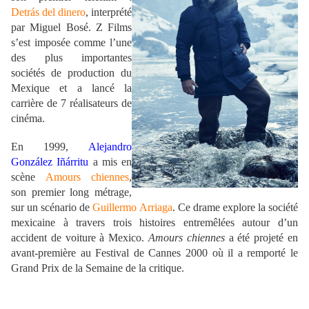
Detrás del dinero
, interprété
par Miguel Bosé. Z Films
s’est imposée comme l’une
des plus importantes
sociétés de production du
Mexique et a lancé la
carrière de 7 réalisateurs de
cinéma.
En 1999,
Alejandro
González Iñárritu
a mis en
scène
Amours chiennes
,
son premier long métrage,
sur un scénario de
Guillermo Arriaga
. Ce drame explore la société
mexicaine à travers trois histoires entremêlées autour d’un
accident de voiture à Mexico.
Amours chiennes
a été projeté en
avant-première au Festival de Cannes 2000 où il a remporté le
Grand Prix de la Semaine de la critique.