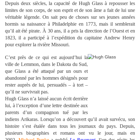
Depuis deux siècles, la capacité de Hugh Glass à repousser les
limites de son corps, de son esprit et de son âme a fait de lui une
véritable légende. On sait peu de choses sur ses jeunes années
hormis sa naissance à Philadelphie en 1773, mais il semblerait
qu’il ait été pirate. À 30 ans, il a pris la direction de l’Ouest et en
1823, il a participé à l’expédition du capitaine Andrew Henry
pour explorer la rivière Missouri.
C’est près de ce qui est aujourd’hui la
ville de Lemmon, dans le Dakota du Sud,
que Glass a été attaqué par un ours et
abandonné par les hommes désignés pour
rester auprès de lui, persuadés – à tort –
qu’il ne survivrait pas.
Hugh Glass n’a laissé aucun écrit derrière
lui, à l’exception d’une lettre destinée aux
parents d’un compagnon tué par les
indiens Arikaras. Lorsqu’on a découvert qu’il avait survécu, son
histoire s’est étalée dans tous les journaux du pays. Depuis,
plusieurs biographies et romans ont vu le jour, mais en
2002,
Michael Punke
a publié
Le Revenant
, l’un des récits les