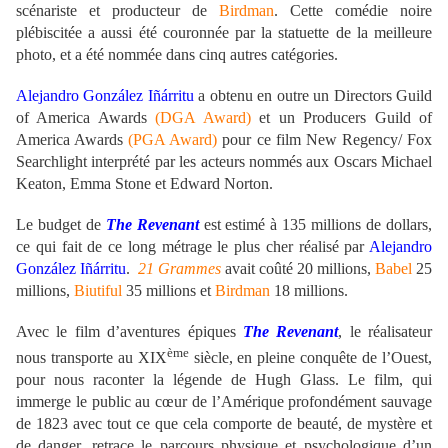
scénariste et producteur de
Birdman
. Cette comédie noire
plébiscitée a aussi été couronnée par la statuette de la meilleure
photo, et a été nommée dans cinq autres catégories.
Alejandro González Iñárritu
a obtenu en outre un
Directors Guild
of America Awards
(DGA Award)
et un
Producers Guild of
America Awards
(PGA Award)
pour ce film New Regency/ Fox
Searchlight interprété par les acteurs nommés aux Oscars Michael
Keaton, Emma Stone et Edward Norton.
Le budget de
The Revenant
est estimé à 135 millions de dollars,
ce qui fait de ce long métrage le plus cher réalisé par
Alejandro
González Iñárritu
.
21 Grammes
avait coûté 20 millions,
Babel
25
millions,
Biutiful
35 millions et
Birdman
18 millions.
Avec le film d’aventures épiques
The Revenant
, le réalisateur
ème
nous transporte au XIX
siècle, en pleine conquête de l’Ouest,
pour nous raconter la légende de Hugh Glass. Le film, qui
immerge le public au cœur de l’Amérique profondément sauvage
de 1823 avec tout ce que cela comporte de beauté, de mystère et
de danger, retrace le parcours physique et psychologique d’un