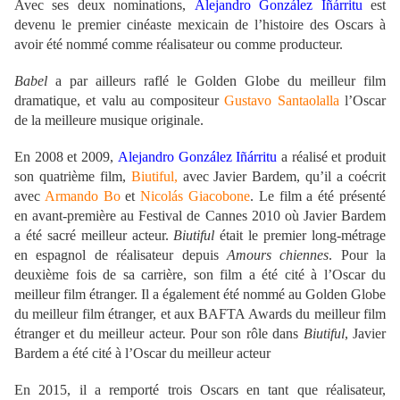
Avec ses deux nominations,
Alejandro González Iñárritu
est
devenu le premier cinéaste mexicain de l’histoire des Oscars à
avoir été nommé comme réalisateur ou comme producteur.
Babel
a par ailleurs raflé le Golden Globe du meilleur film
dramatique, et valu au compositeur
Gustavo Santaolalla
l’Oscar
de la meilleure musique originale.
En 2008 et 2009,
Alejandro González Iñárritu
a réalisé et produit
son quatrième film,
Biutiful,
avec Javier Bardem, qu’il a coécrit
avec
Armando Bo
et
Nicolás Giacobone
.
Le film a été présenté
en avant-première au Festival de Cannes 2010 où Javier Bardem
a été sacré meilleur acteur.
Biutiful
était le premier long-métrage
en espagnol de réalisateur depuis
Amours chiennes
. Pour la
deuxième fois de sa carrière, son film a été cité à l’Oscar du
meilleur film étranger. Il a également été nommé au Golden Globe
du meilleur film étranger, et aux BAFTA Awards du meilleur film
étranger et du meilleur acteur. Pour son rôle dans
Biutiful
, Javier
Bardem a été cité à l’Oscar du meilleur acteur
En 2015, il a remporté trois Oscars en tant que réalisateur,