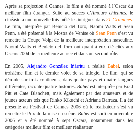
Après sa projection à Cannes, le film a été nommé à l’Oscar du
meilleur film étranger. Suite au succès d’
Amours chiennes
, le
cinéaste a une nouvelle fois mêlé les intrigues dans
21 Grammes
.
Le film, interprété par Benicio del Toro, Naomi Watts et Sean
Penn, a été présenté à la Mostra de Venise où
Sean Penn
s’est vu
remettre la Coupe Volpi de la meilleure interprétation masculine.
Naomi Watts et Benicio del Toro ont quant à eux été cités aux
Oscars 2004 de la meilleure actrice et dans un second rôle.
En 2005,
Alejandro González Iñárritu
a réalisé
Babel
, selon
troisième film et le dernier volet de sa trilogie. Le film, qui se
déroule sur trois continents, dans quatre pays et quatre langues
différentes, raconte quatrre histoires.
Babel
est interprété par Brad
Pitt et Cate Blanchett, mais également par des amateurs et de
jeunes acteurs tels que Rinko Kikuchi et Adriana Barraza. Il a été
présenté au Festival de Cannes 2006 où le réalisateur s’est vu
remettre le Prix de la mise en scène.
Babel
est sorti en novembre
2006 et a été nommé à sept Oscars, notamment dans les
catégories meilleur film et meilleur réalisateur.