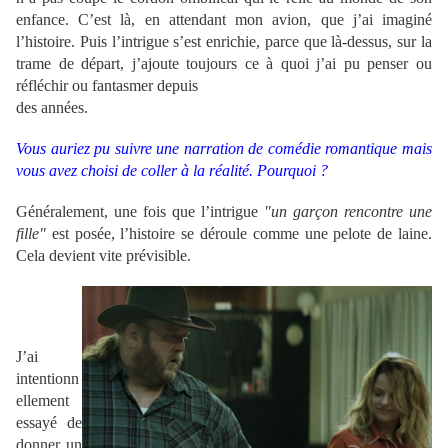
enfance. C’est là, en attendant mon avion, que j’ai imaginé
l’histoire. Puis l’intrigue s’est enrichie, parce que là-dessus, sur la
trame de départ, j’ajoute toujours ce à quoi j’ai pu penser ou
réfléchir ou fantasmer depuis
des années.
Vous auriez pu suivre une narration de comédie romantique mais
vous avez choisi de coller à la réalité. Pourquoi ?
Généralement, une fois que l’intrigue
"un garçon rencontre une
fille"
est posée, l’histoire se déroule comme une pelote de laine.
Cela devient vite prévisible.
;
J’ai
intentionn
ellement
essayé de
donner un