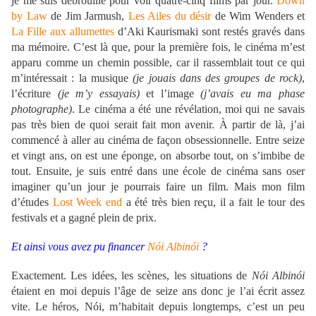
je me suis débrouillé pour voir quatre-cinq films par jour.
Down
by Law
de Jim Jarmush,
Les Ailes du désir
de Wim Wenders et
La Fille aux allumettes
d’Aki Kaurismaki sont restés gravés dans
ma mémoire. C’est là que, pour la première fois, le cinéma m’est
apparu comme un chemin possible, car il rassemblait tout ce qui
m’intéressait : la musique
(je jouais dans des groupes de rock)
,
l’écriture
(je m’y essayais)
et l’image
(j’avais eu ma phase
photographe)
. Le cinéma a été une révélation, moi qui ne savais
pas très bien de quoi serait fait mon avenir. À partir de là, j’ai
commencé à aller au cinéma de façon obsessionnelle. Entre seize
et vingt ans, on est une éponge, on absorbe tout, on s’imbibe de
tout. Ensuite, je suis entré dans une école de cinéma sans oser
imaginer qu’un jour je pourrais faire un film. Mais mon film
d’études
Lost Week end
a été très bien reçu, il a fait le tour des
festivals et a gagné plein de prix.
Et ainsi vous avez pu financer
Nói Albinói
?
Exactement. Les idées, les scènes, les situations de
Nói Albinói
étaient en moi depuis l’âge de seize ans donc je l’ai écrit assez
vite. Le héros, Nói, m’habitait depuis longtemps, c’est un peu