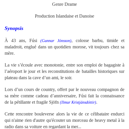
Genre Drame
Production Islandaise et Danoise
Synopsis
À 43 ans,
Fúsi
,
colosse
barbu, timide et
(
Gunnar Jónsson
)
maladroit, englué dans un quotidien morose,
vit toujours chez sa
mère.
La vie s’écoule avec monotonie, entre son emploi de bagagiste à
l’aéroport le jour et les reconstitutions de batailles historiques sur
plateau dans la cave d’un ami, le soir.
Lors d’un cours de country, offert par le nouveau compagnon de
sa mère comme cadeau d’anniversaire, Fúsi fait la connaissance
de la pétillante et fragile Sjöfn
.
(
Ilmur Kristjánsdóttir)
Cette rencontre bouleverse alors la vie de ce célibataire endurci
qui n'aime rien d'autre qu'écouter un morceau de heavy metal à la
radio dans sa voiture en regardant la mer...