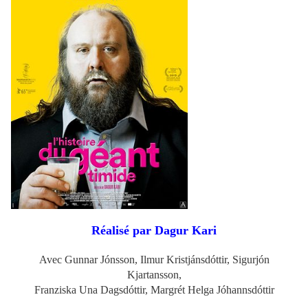
Réalisé par
Dagur Kari
Avec Gunnar Jónsson, Ilmur Kristjánsdóttir, Sigurjón
Kjartansson,
Franziska Una Dagsdóttir, Margrét Helga Jóhannsdóttir