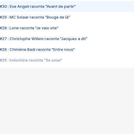
#30 : Eve Angeli raconte "Avant de partir"
#29 : MC Solaar raconte "Bouge de là"
28 : Lorie raconte "Je vais vite"
#27 : Christophe Willem raconte "Jacques a dit"
#26 : Chimène Badi raconte "Entre nous"
#25 : Indochine raconte "3e sexe"
#24 : Zaho raconte "C'est chelou"
#23 : Patrick Bruel raconte "Au café des délices"
#22 : Kyo raconte "Le chemin"
#21 : Nolwenn Leroy raconte "Cassé"
#20 : Patrick Hernandez raconte "Born to be alive"
#19 : Lorie raconte "Près de moi"