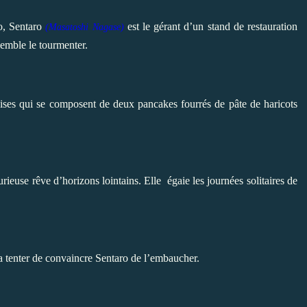
yo, Sentaro
est le gérant d’un stand de restauration
(
Masatoshi Nagase)
semble le tourmenter.
naises qui se composent de deux pancakes fourrés de pâte de haricots
curieuse rêve d’horizons lointains. Elle
égaie les journées solitaires de
a tenter de convaincre Sentaro de l’embaucher.