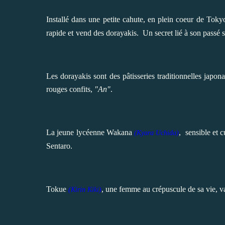
Installé dans une petite cahute, en plein coeur de Tok
t
rapide e
vend des dorayakis.
Un secret lié à son passé 
Les dorayakis sont des pâtisseries traditionnelles japo
rouges confits,
"An"
.
La jeune lycéenne Wakana
,
sensible et 
(
Kyara Uchida)
Sentaro.
Tokue
, une femme
au crépuscule de sa vie
, v
(
Kirin Kiki)