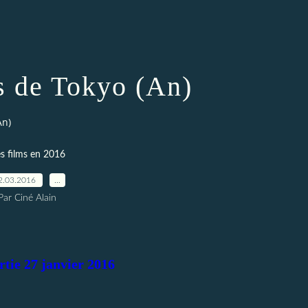
s de Tokyo (An)
An)
s films en 2016
2.03.2016
…
Par Ciné Alain
rtie 27 janvier 2016