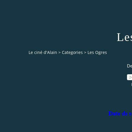
Le
Le ciné d'Alain
>
Categories
>
Les Ogres
De
2
Date de s