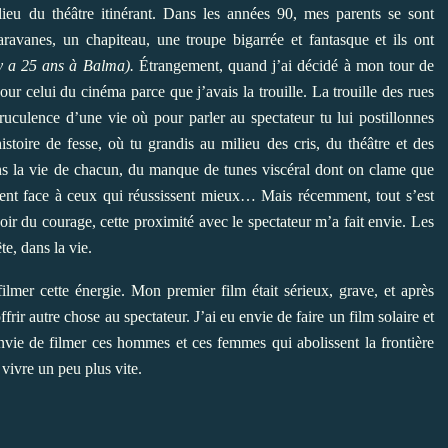
lieu du théâtre itinérant. Dans les années 90, mes parents se sont
avanes, un chapiteau, une troupe bigarrée et fantasque et ils ont
y a 25 ans à Balma).
Étrangement, quand j’ai décidé à mon tour de
pour celui du cinéma parce que j’avais la trouille. La trouille des rues
truculence d’une vie où pour parler au spectateur tu lui postillonnes
stoire de fesse, où tu grandis au milieu des cris, du théâtre et des
dans la vie de chacun, du manque de tunes viscéral dont on clame que
sent face à ceux qui réussissent mieux… Mais récemment, tout s’est
oir du courage, cette proximité avec le spectateur m’a fait envie. Les
e, dans la vie.
ilmer cette énergie. Mon premier film était sérieux, grave, et après
rir autre chose au spectateur. J’ai eu envie de faire un film solaire et
envie de filmer ces hommes et ces femmes qui abolissent la frontière
 vivre un peu plus vite.