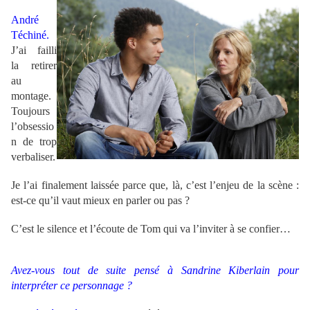
.
André
Téchiné.
J’ai failli
la retirer
au
montage.
Toujours
l’obsessio
n de trop
verbaliser.
Je l’ai finalement laissée parce que, là, c’est l’enjeu de la scène :
est-ce qu’il vaut mieux en parler ou pas ?
C’est le silence et l’écoute de Tom qui va l’inviter à se confier…
Avez-vous tout de suite pensé à Sandrine Kiberlain pour
interpréter ce personnage ?