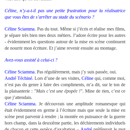
Céline, n’y-a-t-il pas une petite frustration pour la réalisatrice
que vous êtes de s’arrêter au stade du scénario ?
Céline Sciamma.
Pas du tout. Même si j’écris et réalise mes films,
je sépare très bien mes deux métiers. J’adore écrire pour les autres
- évidemment les questions autour de la mise en scène continuent
de nourrir mon écriture. Et j’aime revenir ensuite au montage.
Avez-vous assisté à celui-ci ?
Céline Sciamma.
Pas régulièrement, mais j’y suis passée, oui.
André Téchiné.
Lors d’une de ses visites,
Céline
qui, comme moi,
n’est pas du genre à faire des compliments, m’a dit, sur le ton de
la plaisanterie :
"Mais c’est une épopée !"
. Mine de rien, c’est ce
que j’attendais.
Céline Sciamma.
Je découvrais une amplitude romanesque qui
était évidemment en germe à l’écriture mais que seule la mise en
scène peut parvenir à rendre ; la montée en puissance de la guerre
hors champ, dans la deuxième partie, les déchirements individuels
de chacun et cette espèce d’exaltation –
André
préfèrerait le mot