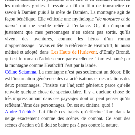
les moindres grottes. Il essaie au fil du film de transmettre ce
savoir à Damien puis à la mère de Damien. La montagne agit de
façon bénéfique. Elle véhicule une mythologie "
de monstres et de
dieux"
qui me semble reliée à l’enfance. Or, il m’importait
justement que mes personnages n’en soient pas sortis, qu’ils
vivent des aventures, comme les héros d’un roman
d’apprentissage. J’avais en tête la référence de Heathcliff, lui aussi
métissé et adopté, dans
Les Hauts de Hurlevent
, d’Emily Brontë,
qui est le roman d’adolescence par excellence. Tom est hanté par
la montagne comme Heathcliff l’est par la lande.
Céline Sciamma.
La montagne n’est pas seulement un décor. Elle
est l’incarnation généreuse des caractérisations et des relations des
deux personnages. J’insiste sur l’adjectif généreux parce qu’elle
renvoie quelque chose de spectaculaire. Il y a quelque chose de
très impressionnant dans ces paysages dont on peut penser qu’ils
reflètent l’âme des personnages. On est au cinéma, quoi !
André Téchiné.
J’ai filmé ces trajets qu’effectue Tom dans la
neige exactement comme des scènes de combat. Ce sont des
scènes d’action où il doit se battre pas à pas contre la nature.