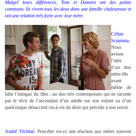
Malgré leurs différences, Tom et Damien ont des points
communs. Ils vivent tous les deux dans une famille chaleureuse et
ont une relation très forte avec leur mère.
.
Céline
Sciamma.
Nous
avions
l’idée
d’un duo
mère-fils
avant
même de
bâtir l’intrigue du film ; un duo très contemporain qui ne raconte
pas le récit de l’ascendant d’un adulte sur son enfant ou d’un
quelconque désaccord vis-à-vis du désir qui précède à son envol.
André Téchiné.
Peut-être est-ce une réaction aux mères souvent