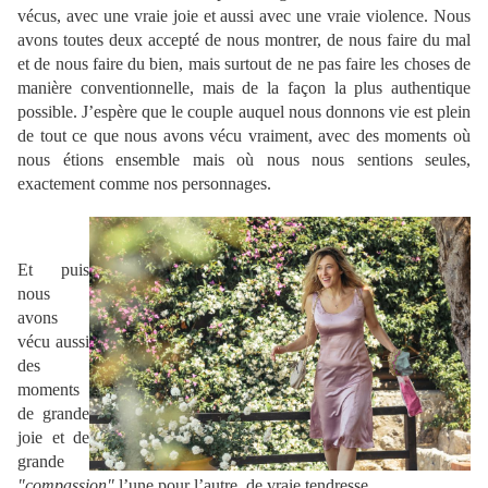
vécus, avec une vraie joie et aussi avec une vraie violence. Nous
avons toutes deux accepté de nous montrer, de nous faire du mal
et de nous faire du bien, mais surtout de ne pas faire les choses de
manière conventionnelle, mais de la façon la plus authentique
possible.
J’espère que le couple auquel nous donnons vie est plein
de tout ce que nous avons vécu vraiment, avec des moments où
nous étions ensemble mais où nous nous sentions seules,
exactement comme nos personnages.
.
Et puis
nous
avons
vécu aussi
des
moments
de grande
joie et de
grande
"compassion"
l’une pour l’autre, de vraie tendresse.