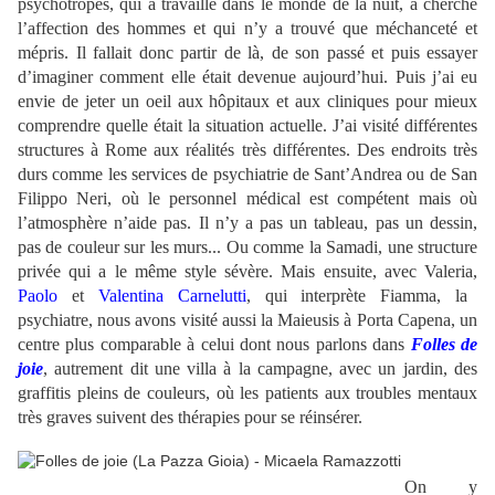
psychotropes, qui a travaillé dans le monde de la nuit, a cherché
l’affection des hommes et qui n’y a trouvé que méchanceté et
mépris. Il fallait donc partir de là, de son passé et puis essayer
d’imaginer comment elle était devenue aujourd’hui. Puis j’ai eu
envie de jeter un oeil aux hôpitaux et aux cliniques pour mieux
comprendre quelle était la situation actuelle. J’ai visité différentes
structures à Rome aux réalités très différentes. Des endroits très
durs comme les services de psychiatrie de Sant’Andrea ou de San
Filippo Neri, où le personnel médical est compétent mais où
l’atmosphère n’aide pas. Il n’y a pas un tableau, pas un dessin,
pas de couleur sur les murs... Ou comme la Samadi, une structure
privée qui a le même style sévère. Mais ensuite, avec Valeria,
Paolo
et
Valentina Carnelutti
, qui interprète Fiamma, la
psychiatre, nous avons visité aussi la Maieusis à Porta Capena, un
centre plus comparable à celui dont nous parlons dans
Folles de
joie
, autrement dit une villa à la campagne, avec un jardin, des
graffitis pleins de couleurs, où les patients aux troubles mentaux
très graves suivent des thérapies pour se réinsérer.
.
On y