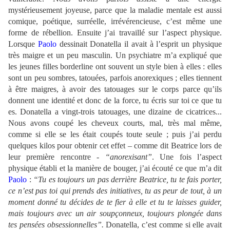
mystérieusement joyeuse, parce que la maladie mentale est aussi
comique, poétique, surréelle, irrévérencieuse, c’est même une
forme de rébellion. Ensuite j’ai travaillé sur l’aspect physique.
Lorsque
Paolo
dessinait Donatella il avait à l’esprit un physique
très maigre et un peu masculin. Un psychiatre m’a expliqué que
les jeunes filles borderline ont souvent un style bien à elles : elles
sont un peu sombres, tatouées, parfois anorexiques ; elles tiennent
à être maigres, à avoir des tatouages sur le corps parce qu’ils
donnent une identité et donc de la force, tu écris sur toi ce que tu
es. Donatella a vingt-trois tatouages, une dizaine de cicatrices...
Nous avons coupé les cheveux courts, mal, très mal même,
comme si elle se les était coupés toute seule ; puis j’ai perdu
quelques kilos pour obtenir cet effet – comme dit Beatrice lors de
leur première rencontre -
“anorexisant”
. Une fois l’aspect
physique établi et la manière de bouger, j’ai écouté ce que m’a dit
Paolo
:
“Tu es toujours un pas derrière Beatrice, tu te fais porter,
ce n’est pas toi qui prends des initiatives, tu as peur de tout, à un
moment donné tu décides de te fier à elle et tu te laisses guider,
mais toujours avec un air soupçonneux, toujours plongée dans
tes pensées obsessionnelles”.
Donatella, c’est comme si elle avait