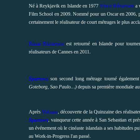
Né à Reykjavik en Islande en 1977
Rúnar Rúnarsson
a 
Film School en 2009. Nommé pour un Oscar en 2006, pou
certainement le réalisateur de court métrages le plus ac
Rúnar Rúnarsson
est
retourné en Islande pour tourn
réalisateurs de Cannes en 2011.
Sparrows
son second long métrage tourné également 
Goteborg, Sao Paulo…)
depuis sa première mondiale au
Après
Volcano
, découverte de la Quinzaine des réalisat
Sparrows
, vainqueur cette année à San Sebastian et pré
un événement où le cinéaste islandais a ses habitudes pu
au Work-in-Progress l'an passé.