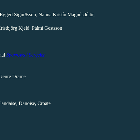
 Eggert Sigurðsson, Nanna Kristín Magnúsdóttir,
ristbjörg Kjeld, Pálmi Gestsson
inal
Sparrows / Serçeler
Genre Drame
slandaise,
Danoise, Croate