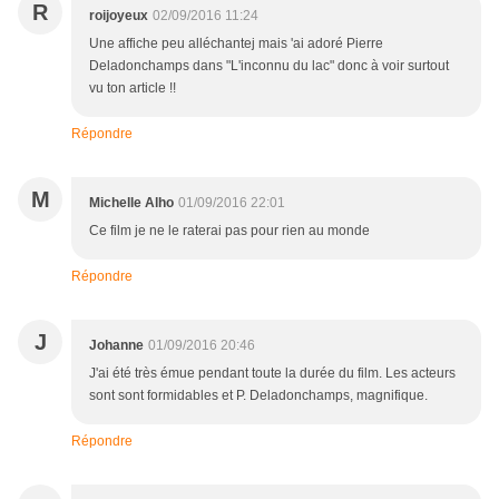
R
roijoyeux
02/09/2016 11:24
Une affiche peu alléchantej mais 'ai adoré Pierre
Deladonchamps dans "L'inconnu du lac" donc à voir surtout
vu ton article !!
Répondre
M
Michelle Alho
01/09/2016 22:01
Ce film je ne le raterai pas pour rien au monde
Répondre
J
Johanne
01/09/2016 20:46
J'ai été très émue pendant toute la durée du film. Les acteurs
sont sont formidables et P. Deladonchamps, magnifique.
Répondre