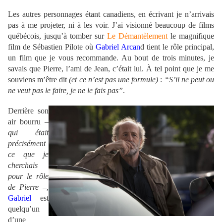
Les autres personnages étant canadiens, en écrivant je n’arrivais
pas à me projeter, ni à les voir. J’ai visionné beaucoup de films
québécois, jusqu’à tomber sur
Le Démantèlement
le magnifique
film de Sébastien Pilote où
Gabriel Arcan
d tient le rôle principal,
un film que je vous recommande. Au bout de trois minutes, je
savais que Pierre, l’ami de Jean, c’était lui. À tel point que je me
souviens m’être dit
(et ce n’est pas une formule)
:
“S’il ne peut ou
ne veut pas le faire, je ne le fais pas”
.
Derrière son
air bourru
–
qui était
précisément
ce que je
cherchais
pour le rôle
de Pierre –
,
Gabriel
est
quelqu’un
d’une