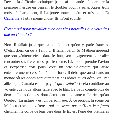
Devant la difficulté technique, je lui ai demandé d’apprendre la
première mesure en pensant le doubler pour la suite. Après trois
mois d’acharnement, il l’a jouée toute entière et très bien. Et
Catherine
a fait la même chose. Ils m’ont soufflé.
C’est aussi pour travailler avec ces têtes nouvelles que vous êtes
allé au Canada ?
Non. Il fallait juste que ça soit loin et qu’on y parle français.
C’était donc ça ou à Tahiti… Il fallait partir. Si Mathieu apprend
que son géniteur vivait dans le Jura, son engagement pour aller
rencontrer ses frères n’est pas le même. Là, il doit prendre l’avion
et s’expatrier trois jours, c’est un acte volontaire qui laisse
entendre une nécessité intérieure forte. Il débarque aussi dans un
monde où les codes sont différents des nôtres et les découvre. Par
ailleurs, le Canada est un pays
“qui respire“
et cela contribue au
voyage que nous allons faire avec le film. Le pays compte plus de
deux millions de lacs, dont deux cent cinquante mille rien qu’au
Québec. La nature y est un personnage. À ce propos, la scène où
Mathieu et ses deux frères
(qui ne savent pas qu’il est leur frère)
cherchent le corps de leur père dans le lac est l’une des premières