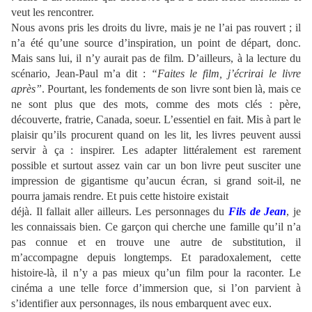
veut les rencontrer.
Nous avons pris les droits du livre, mais je ne l’ai pas rouvert ; il
n’a été qu’une source d’inspiration, un point de départ, donc.
Mais sans lui, il n’y aurait pas de film. D’ailleurs, à la lecture du
scénario, Jean-Paul m’a dit :
“Faites le film, j’écrirai le livre
après”
. Pourtant, les fondements de son livre sont bien là, mais ce
ne sont plus que des mots, comme des mots clés : père,
découverte, fratrie, Canada, soeur. L’essentiel en fait. Mis à part le
plaisir qu’ils procurent quand on les lit, les livres peuvent aussi
servir à ça : inspirer. Les adapter littéralement est rarement
possible et surtout assez vain car un bon livre peut susciter une
impression de gigantisme qu’aucun écran, si grand soit-il, ne
pourra jamais rendre. Et puis cette histoire existait
déjà. Il fallait aller ailleurs. Les personnages du
Fils de Jean
, je
les connaissais bien. Ce garçon qui cherche une famille qu’il n’a
pas connue et en trouve une autre de substitution, il
m’accompagne depuis longtemps. Et paradoxalement, cette
histoire-là, il n’y a pas mieux qu’un film pour la raconter. Le
cinéma a une telle force d’immersion que, si l’on parvient à
s’identifier aux personnages, ils nous embarquent avec eux.