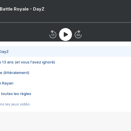
 Battle Royale - DayZ
 DayZ
 a 13 ans (et vous l'avez ignoré)
e (littéralement)
im Rayan
 toutes les règles
s les jeux vidéo
us choquant de Rockstar ? - Le scandale BULLY
e plus moche de Steam