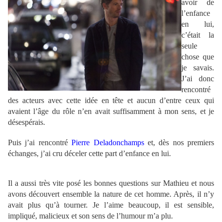
avoir de
l’enfance
en lui,
c’était la
seule
chose que
je savais.
J’ai donc
rencontré
des acteurs avec cette idée en tête et aucun d’entre ceux qui
avaient l’âge du rôle n’en avait suffisamment à mon sens, et je
désespérais.
Puis j’ai rencontré
Pierre Deladonchamps
et, dès nos premiers
échanges, j’ai cru déceler cette part d’enfance en lui.
Il a aussi très vite posé les bonnes questions sur Mathieu et nous
avons découvert ensemble la nature de cet homme. Après, il n’y
avait plus qu’à tourner. Je l’aime beaucoup, il est sensible,
impliqué, malicieux et son sens de l’humour m’a plu.