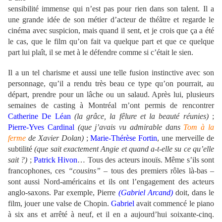
sensibilité immense qui n’est pas pour rien dans son talent. Il a
une grande idée de son métier d’acteur de théâtre et regarde le
cinéma avec suspicion, mais quand il sent, et je crois que ça a été
le cas, que le film qu’on fait va quelque part et que ce quelque
part lui plaît, il se met à le défendre comme si c’était le sien.
Il a un tel charisme et aussi une telle fusion instinctive avec son
personnage, qu’il a rendu très beau ce type qu’on pourrait, au
départ, prendre pour un lâche ou un salaud. Après lui, plusieurs
semaines de casting à Montréal m’ont permis de rencontrer
Catherine De Léan
(la grâce, la fêlure et la beauté réunies)
;
Pierre-Yves Cardinal
(que j’avais vu admirable dans
Tom à la
ferme
de Xavier Dolan)
;
Marie-Thérèse Fortin
, une merveille de
subtilité
(que sait exactement Angie et quand a-t-elle su ce qu’elle
sait ?)
;
Patrick Hivon
… Tous des acteurs inouïs. Même s’ils sont
francophones, ces
“cousins”
– tous des premiers rôles là-bas –
sont aussi Nord-américains et ils ont l’engagement des acteurs
anglo-saxons. Par exemple, Pierre
(Gabriel Arcand)
doit, dans le
film, jouer une valse de Chopin.
Gabriel
avait commencé le piano
à six ans et arrêté à neuf, et il en a aujourd’hui soixante-cinq.