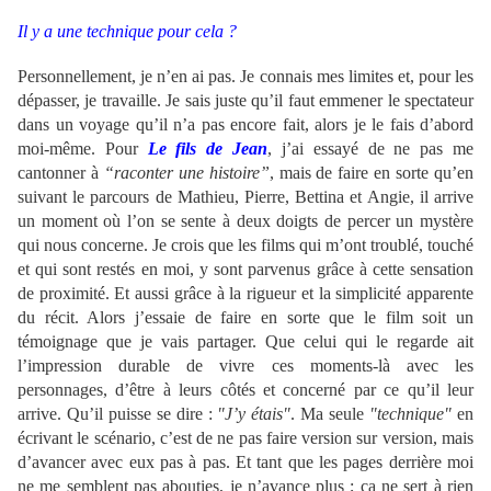
Il y a une technique pour cela ?
Personnellement, je n’en ai pas. Je connais mes limites et, pour les
dépasser, je travaille. Je sais juste qu’il faut emmener le spectateur
dans un voyage qu’il n’a pas encore fait, alors je le fais d’abord
moi-même. Pour
Le fils de Jean
, j’ai essayé de ne pas me
cantonner à
“raconter une histoire”
, mais de faire en sorte qu’en
suivant le parcours de Mathieu, Pierre, Bettina et Angie, il arrive
un moment où l’on se sente à deux doigts de percer un mystère
qui nous concerne. Je crois que les films qui m’ont troublé, touché
et qui sont restés en moi, y sont parvenus grâce à cette sensation
de proximité. Et aussi grâce à la rigueur et la simplicité apparente
du récit. Alors j’essaie de faire en sorte que le film soit un
témoignage que je vais partager. Que celui qui le regarde ait
l’impression durable de vivre ces moments-là avec les
personnages, d’être à leurs côtés et concerné par ce qu’il leur
arrive. Qu’il puisse se dire :
"J’y étais"
. Ma seule
"technique"
en
écrivant le scénario, c’est de ne pas faire version sur version, mais
d’avancer avec eux pas à pas. Et tant que les pages derrière moi
ne me semblent pas abouties, je n’avance plus ; ça ne sert à rien