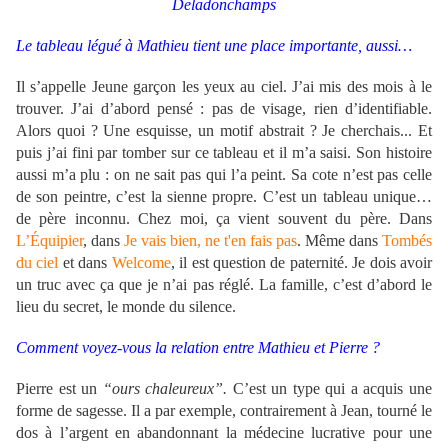
Deladonchamps
Le tableau légué à Mathieu tient une place importante, aussi…
Il s’appelle Jeune garçon les yeux au ciel. J’ai mis des mois à le
trouver. J’ai d’abord pensé : pas de visage, rien d’identifiable.
Alors quoi ? Une esquisse, un motif abstrait ? Je cherchais... Et
puis j’ai fini par tomber sur ce tableau et il m’a saisi. Son histoire
aussi m’a plu : on ne sait pas qui l’a peint. Sa cote n’est pas celle
de son peintre, c’est la sienne propre. C’est un tableau unique…
de père inconnu. Chez moi, ça vient souvent du père. Dans
L’Équipier
, dans
Je vais bien, ne t'en fais pas
. Même dans
Tombés
du ciel
et dans
Welcome
, il est question de paternité. Je dois avoir
un truc avec ça que je n’ai pas réglé. La famille, c’est d’abord le
lieu du secret, le monde du silence.
Comment voyez-vous la relation entre Mathieu et Pierre ?
Pierre est un
“ours chaleureux”.
C’est un type qui a acquis une
forme de sagesse. Il a par exemple, contrairement à Jean, tourné le
dos à l’argent en abandonnant la médecine lucrative pour une