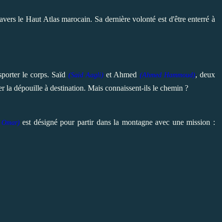
ers le Haut Atlas marocain. Sa dernière volonté est d'être enterré à
sporter le corps. Saïd
et Ahmed
, deux
(
Said Aagli)
(
Ahmed Hammoud)
 la dépouille à destination. Mais connaissent-ils le chemin ?
est désigné pour partir dans la montagne avec une mission :
 Omar)