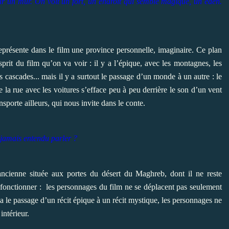
sur un mur. On voit un fort, un endroit qui semble magique, un eden.
représente dans le film une province personnelle, imaginaire. Ce plan
esprit du film qu’on va voir : il y a l’épique, avec les montagnes, les
s cascades... mais il y a surtout le passage d’un monde à un autre : le
e la rue avec les voitures s’efface peu à peu derrière le son d’un vent
nsporte ailleurs, qui nous invite dans le conte.
jamais entendu parler ?
ancienne située aux portes du désert du Maghreb, dont il ne reste
u fonctionner : les personnages du film ne se déplacent pas seulement
a le passage d’un récit épique à un récit mystique, les personnages ne
intérieur.