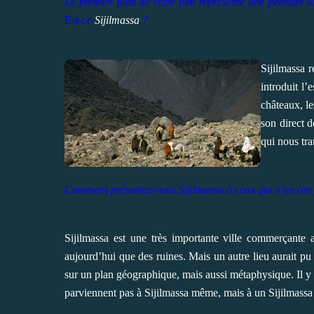
Le premier plan de votre film représente une peinture 
Est-ce
Sijilmassa
?
Sijilmassa 
introduit l’
châteaux, le
son direct d
qui nous tra
Comment présentez-vous Sijilmassa à ceux qui n’en ont 
Sijilmassa est une très importante ville commerçante 
aujourd’hui que des ruines. Mais un autre lieu aurait p
sur un plan géographique, mais aussi métaphysique. Il y 
parviennent pas à Sijilmassa même, mais à un Sijilmassa 