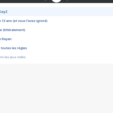
 DayZ
 a 13 ans (et vous l'avez ignoré)
e (littéralement)
im Rayan
 toutes les règles
s les jeux vidéo
us choquant de Rockstar ? - Le scandale BULLY
e plus moche de Steam
du RÊVE tourne au CAUCHEMAR
pendant 8 heures
it… à tort
umiliés par un jeu vidéo