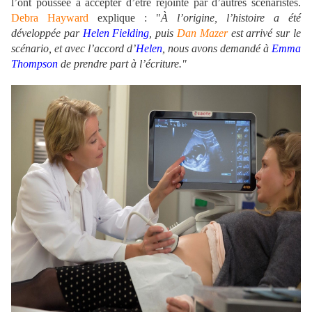
l’ont poussée à accepter d’être rejointe par d’autres scénaristes.
Debra Hayward
explique : "
À l’origine, l’histoire a été
développée par
Helen Fielding
, puis
Dan Mazer
est arrivé sur le
scénario, et avec l’accord d’
Helen
, nous avons demandé à
Emma
Thompson
de prendre part à l’écriture."