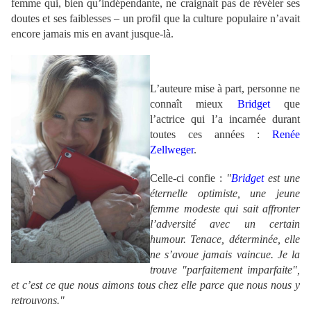
femme qui, bien qu’indépendante, ne craignait pas de révéler ses
doutes et ses faiblesses – un profil que la culture populaire n’avait
encore jamais mis en avant jusque-là.
.
L’auteure mise à part, personne ne
connaît mieux
Bridget
que
l’actrice qui l’a incarnée durant
toutes ces années :
Renée
Zellweger
.
Celle-ci confie :
"
Bridget
est une
éternelle optimiste, une jeune
femme modeste qui sait affronter
l’adversité avec un certain
humour. Tenace, déterminée, elle
ne s’avoue jamais vaincue. Je la
trouve "parfaitement imparfaite",
et c’est ce que nous aimons tous chez elle parce que nous nous y
retrouvons."