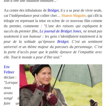
loin d’être une situation ordinaire..."
Au centre des tribulations de
Bridget
, il y a sa peur de vivre seule,
car l’indépendance peut coûter cher…
Sharon Maguire
, qui clôt la
trilogie en reprenant la mise en scène de ce nouveau film comme
du premier, commente :
"L’une des raisons qui expliquent le
succès du premier film,
Le journal de Bridget Jones
, ne tenait pas
seulement à son humour : les gens s’identifiaient totalement à la
peur de la solitude qu’éprouve
Bridget
. C’est un sentiment
universel et un thème majeur du parcours du personnage. C’est
la porte d’accès pour que le public éprouve de l’empathie avec
elle. Tout le monde a peur d’être seul."
Eric
Fellner
déclare :
"Lorsque
nous
avons
songé à
faire un