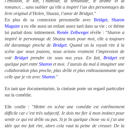
l’émotion, le ton, l’humour, la sensibilité, le drame et la
romance… sans oublier qu’elle a inspiré l’un des personnages du
livre original d’Helen, Shazza, l’amie de Bridget."
En plus de sa connexion personnelle avec
Bridget
,
Sharon
Maguire
a eu elle aussi un enfant assez tard dans sa vie ; ce thème
lui parlait donc intimement.
Renée Zellweger
révèle :
"Sharon a
inspiré le personnage de Shazza mais pour moi, elle a toujours
été davantage proche de
Bridget
. Quand on la voyait rire à la
scène que nous jouions, nous avions vraiment l’impression de
voir
Bridget
prendre vie sous nos yeux. En fait,
Bridget
est
quelque part entre
Sharon
et moi. J’aurais du mal à imaginer une
collaboration plus proche, plus drôle et plus enthousiasmante que
celle que je vis avec
Sharon
."
En tant que documentariste, la cinéaste porte un regard particulier
sur la comédie.
Elle confie :
"Mettre en scène une comédie est extrêmement
difficile car c’est très subjectif. Je dois me fier à mon instinct pour
sentir ce qui est drôle ou pas. Si je lis quelque chose ou si j’ai une
idée qui me fait rire, alors cela vaut la peine de creuser. De la