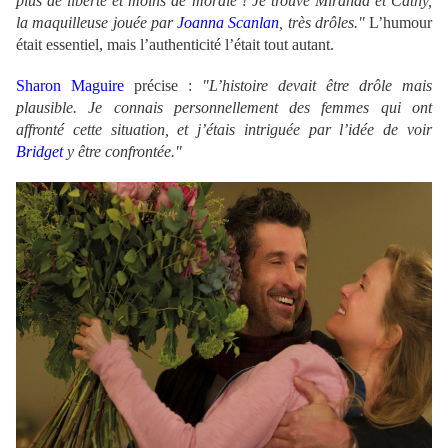
plus de liberté et moins de morale ! Je trouve Miranda et Cathy,
la maquilleuse jouée par
Joanna Scanlan
, très drôles."
L’humour
était essentiel, mais l’authenticité l’était tout autant.
Sharon Maguire
précise :
"L’histoire devait être drôle mais
plausible. Je connais personnellement des femmes qui ont
affronté cette situation, et j’étais intriguée par l’idée de voir
Bridget
y être confrontée."