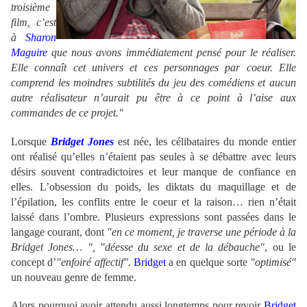
troisième
film, c’est
à
Sharon
Maguire
que nous avons immédiatement pensé pour le réaliser.
Elle connaît cet univers et ces personnages par coeur. Elle
comprend les moindres subtilités du jeu des comédiens et aucun
autre réalisateur n’aurait pu être à ce point à l’aise aux
commandes de ce projet."
Lorsque
Bridget Jones
est née, les célibataires du monde entier
ont réalisé qu’elles n’étaient pas seules à se débattre avec leurs
désirs souvent contradictoires et leur manque de confiance en
elles. L’obsession du poids, les diktats du maquillage et de
l’épilation, les conflits entre le coeur et la raison… rien n’était
laissé dans l’ombre. Plusieurs expressions sont passées dans le
langage courant, dont
"en ce moment, je traverse une période à la
Bridget Jones… ", "déesse du sexe et de la débauche"
, ou le
concept d’
"enfoiré affectif"
.
Bridget
a en quelque sorte
"optimisé"
un nouveau genre de femme.
Alors pourquoi avoir attendu aussi longtemps pour revoir
Bridget