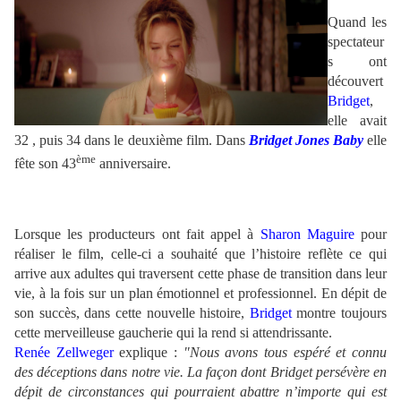
.
Quand les
spectateur
s ont
découvert
Bridget
,
elle avait
32 , puis 34 dans le deuxième film. Dans
Bridget Jones Baby
elle
ème
fête son 43
anniversaire.
Lorsque les producteurs ont fait appel à
Sharon Maguire
pour
réaliser le film, celle-ci a souhaité que l’histoire reflète ce qui
arrive aux adultes qui traversent cette phase de transition dans leur
vie, à la fois sur un plan émotionnel et professionnel. En dépit de
son succès, dans cette nouvelle histoire,
Bridget
montre toujours
cette merveilleuse gaucherie qui la rend si attendrissante.
Renée Zellweger
explique :
"Nous avons tous espéré et connu
des déceptions dans notre vie. La façon dont Bridget persévère en
dépit de circonstances qui pourraient abattre n’importe qui est