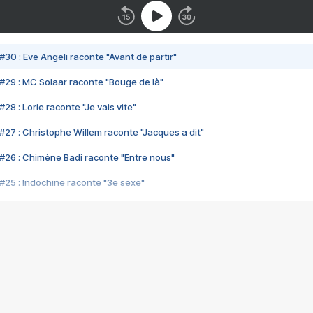
#30 : Eve Angeli raconte "Avant de partir"
#29 : MC Solaar raconte "Bouge de là"
28 : Lorie raconte "Je vais vite"
#27 : Christophe Willem raconte "Jacques a dit"
#26 : Chimène Badi raconte "Entre nous"
#25 : Indochine raconte "3e sexe"
#24 : Zaho raconte "C'est chelou"
#23 : Patrick Bruel raconte "Au café des délices"
#22 : Kyo raconte "Le chemin"
#21 : Nolwenn Leroy raconte "Cassé"
#20 : Patrick Hernandez raconte "Born to be alive"