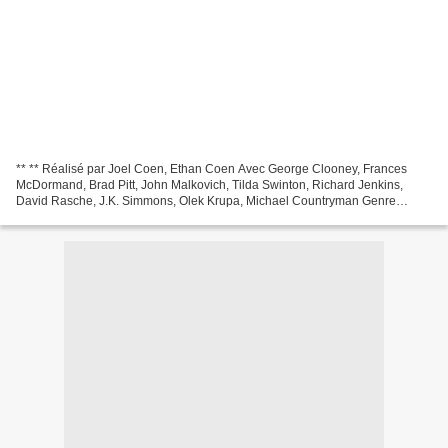
** ** Réalisé par Joel Coen, Ethan Coen Avec George Clooney, Frances
McDormand, Brad Pitt, John Malkovich, Tilda Swinton, Richard Jenkins,
David Rasche, J.K. Simmons, Olek Krupa, Michael Countryman Genre
Comédie Co-Production Française, Britannique, Américaine...