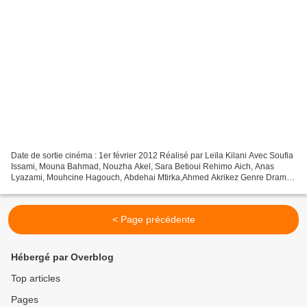
Date de sortie cinéma : 1er février 2012 Réalisé par Leïla Kilani Avec Soufia
Issami, Mouna Bahmad, Nouzha Akel, Sara Betioui Rehimo Aich, Anas
Lyazami, Mouhcine Hagouch, Abdehai Mtirka,Ahmed Akrikez Genre Drame
Co-Production Française, Marocaine, Allemande...
< Page précédente
Hébergé par Overblog
Top articles
Pages