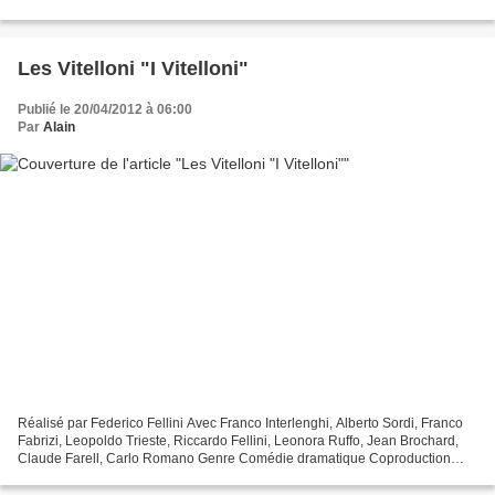
Comédie, Fantastique Production Américain...
Les Vitelloni "I Vitelloni"
Publié le 20/04/2012 à 06:00
Par
Alain
Réalisé par Federico Fellini Avec Franco Interlenghi, Alberto Sordi, Franco
Fabrizi, Leopoldo Trieste, Riccardo Fellini, Leonora Ruffo, Jean Brochard,
Claude Farell, Carlo Romano Genre Comédie dramatique Coproduction
Française et Italienne Titre original...