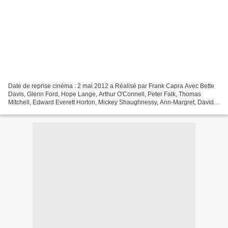
Date de reprise cinéma : 2 mai 2012 a Réalisé par Frank Capra Avec Bette
Davis, Glenn Ford, Hope Lange, Arthur O'Connell, Peter Falk, Thomas
Mitchell, Edward Everett Horton, Mickey Shaughnessy, Ann-Margret, David
Brian, Sheldon Leonard, Jay Novello Genre...