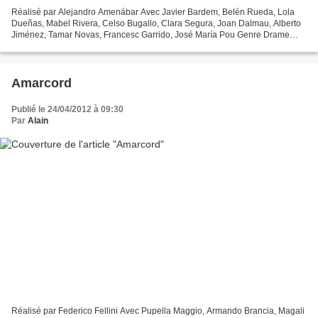
Réalisé par Alejandro Amenábar Avec Javier Bardem, Belén Rueda, Lola
Dueñas, Mabel Rivera, Celso Bugallo, Clara Segura, Joan Dalmau, Alberto
Jiménez, Tamar Novas, Francesc Garrido, José María Pou Genre Drame
Production Espagnole Mar adentro est tiré d'une...
Amarcord
Publié le 24/04/2012 à 09:30
Par
Alain
Réalisé par Federico Fellini Avec Pupella Maggio, Armando Brancia, Magali