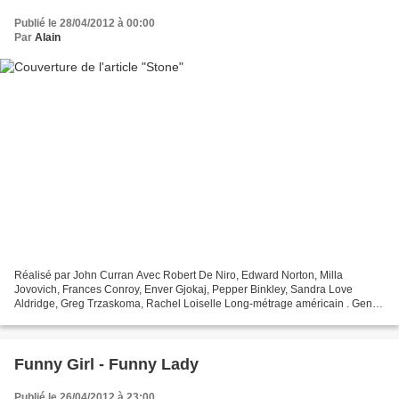
Publié le 28/04/2012 à 00:00
Par
Alain
Réalisé par John Curran Avec Robert De Niro, Edward Norton, Milla
Jovovich, Frances Conroy, Enver Gjokaj, Pepper Binkley, Sandra Love
Aldridge, Greg Trzaskoma, Rachel Loiselle Long-métrage américain . Genre
: Thriller , Drame Date de sortie cinéma 11...
Funny Girl - Funny Lady
Publié le 26/04/2012 à 23:00