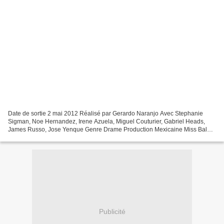
Date de sortie 2 mai 2012 Réalisé par Gerardo Naranjo Avec Stephanie
Sigman, Noe Hernandez, Irene Azuela, Miguel Couturier, Gabriel Heads,
James Russo, Jose Yenque Genre Drame Production Mexicaine Miss Bala a
été projeté en sélection officielle pour l'édition...
Publicité