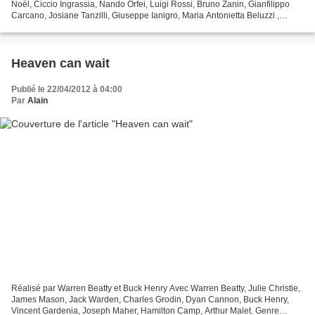
Noël, Ciccio Ingrassia, Nando Orfei, Luigi Rossi, Bruno Zanin, Gianfilippo
Carcano, Josiane Tanzilli, Giuseppe Ianigro, Maria Antonietta Beluzzi ,
Antonino Faa Di Bruno Genre Comédie...
Heaven can wait
Publié le 22/04/2012 à 04:00
Par
Alain
Réalisé par Warren Beatty et Buck Henry Avec Warren Beatty, Julie Christie,
James Mason, Jack Warden, Charles Grodin, Dyan Cannon, Buck Henry,
Vincent Gardenia, Joseph Maher, Hamilton Camp, Arthur Malet. Genre