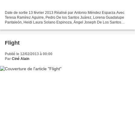
Date de sortie 13 février 2013 Réalisé par Antonio Méndez Esparza Avec
Teresa Ramírez Aguirre, Pedro De los Santos Juárez, Lorena Guadalupe
Pantaleón, Heidi Laura Solano Espinoza, Ángel Joseph De Los Santos
Leyva, Juan De los Santos Vázquez Titre original...
Flight
Publié le 12/02/2013 à 00:00
Par
Ciné Alain