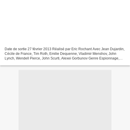
Date de sortie 27 février 2013 Réalisé par Eric Rochant Avec Jean Dujardin,
Cécile de France, Tim Roth, Emilie Dequenne, Vladimir Menshov, John
Lynch, Wendell Pierce, John Scurti, Alexei Gorbunov Genre Espionnage,
Thriller Production Française Synopsis...