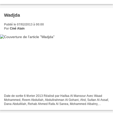
Action, Thriller, Drame Titre original...
Wadjda
Publié le 07/02/2013 à 00:00
Par
Ciné Alain
Date de sortie 6 février 2013 Réalisé par Haifaa Al Mansour Avec Waad
Mohammed, Reem Abdullah, Abdullrahman Al Gohani, Ahd, Sultan Al Assaf,
Dana Abdullilah, Rehab Ahmed Rafa Al Sanea, Mohammed Albahry,
Mariam Alghamdi Genre Drame Production Saoudienne...