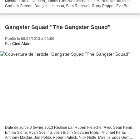
Michael Clarke Duncan, James Cromwell,Michael Jeter, Patricia Clarkson,
Graham Greene, Doug Hutchinson, Sam Rockwell, Barry Pepper, Eve Brent
Genre Fantastique, Policier Titre original...
Gangster Squad "The Gangster Squad"
Publié le 08/02/2013 à 00:00
Par
Ciné Alain
Date de sortie 6 février 2013 Réalisé par Ruben Fleischer Avec Sean Penn,
Emma Stone, Ryan Gosling, Josh Brolin Giovanni Ribisi, Michael Peña,
Anthony Mackie, Jon Polito, Robert Patrick, Nick Nolte, Mireille Enos Genre