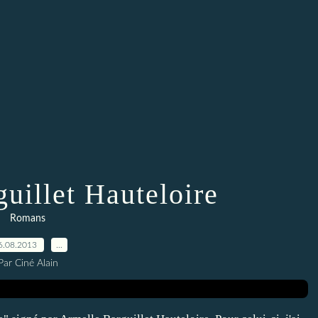
uillet Hauteloire
Romans
6.08.2013
…
Par Ciné Alain