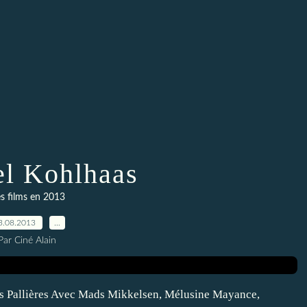
l Kohlhaas
s films en 2013
3.08.2013
…
Par Ciné Alain
des Pallières Avec Mads Mikkelsen, Mélusine Mayance,