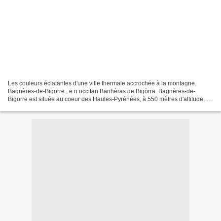
Les couleurs éclatantes d'une ville thermale accrochée à la montagne.
Bagnères-de-Bigorre , e n occitan Banhèras de Bigòrra. Bagnères-de-
Bigorre est située au coeur des Hautes-Pyrénées, à 550 mètres d'altitude, au
pied du Pic du Midi et des légendaires...