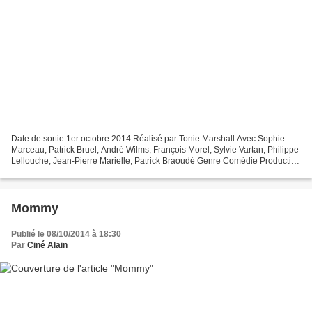
Date de sortie 1er octobre 2014 Réalisé par Tonie Marshall Avec Sophie
Marceau, Patrick Bruel, André Wilms, François Morel, Sylvie Vartan, Philippe
Lellouche, Jean-Pierre Marielle, Patrick Braoudé Genre Comédie Production
Française Sophie Marceau Synopsis...
Mommy
Publié le 08/10/2014 à 18:30
Par
Ciné Alain