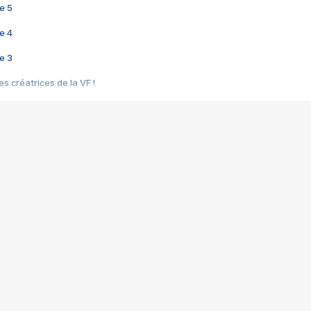
e 5
e 4
e 3
s créatrices de la VF !
e 2
e 1
e Mektoub My Love arrive enfin ! Rencontre avec Shaïn Boumedine et Sal
i : après Toni en famille
elle réalise le bouleversant Dites lui que je l'aime
ais ! Rencontre autour de Vie privée de Rebecca Zlotowski
 de Marguerite, Grave... Rencontre avec Ella Rumpf
 Les Rêveurs, un film intime sur la santé mentale
a avec un film sur le mouvement des Gilets jaunes