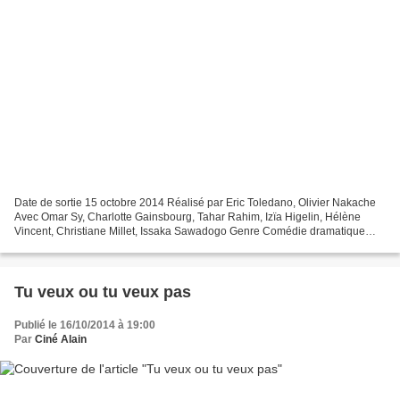
Date de sortie 15 octobre 2014 Réalisé par Eric Toledano, Olivier Nakache
Avec Omar Sy, Charlotte Gainsbourg, Tahar Rahim, Izïa Higelin, Hélène
Vincent, Christiane Millet, Issaka Sawadogo Genre Comédie dramatique
Production Française En décrivant la descente...
Tu veux ou tu veux pas
Publié le 16/10/2014 à 19:00
Par
Ciné Alain