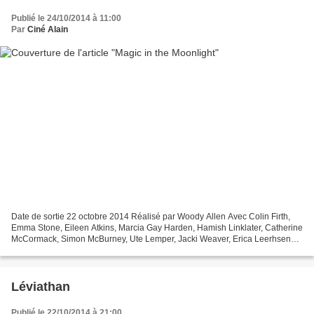
Publié le 24/10/2014 à 11:00
Par
Ciné Alain
Date de sortie 22 octobre 2014 Réalisé par Woody Allen Avec Colin Firth,
Emma Stone, Eileen Atkins, Marcia Gay Harden, Hamish Linklater, Catherine
McCormack, Simon McBurney, Ute Lemper, Jacki Weaver, Erica Leerhsen
Genre Comédie Production Américaine...
Léviathan
Publié le 22/10/2014 à 21:00