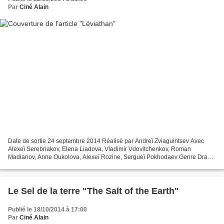
Par
Ciné Alain
Date de sortie 24 septembre 2014 Réalisé par Andreï Zviaguintsev Avec
Alexeï Serebriakov, Elena Liadova, Vladimir Vdovitchenkov, Roman
Madianov, Anne Oukolova, Alexeï Rozine, Sergueï Pokhodaev Genre Drame
Production Russe Né il y a cinquante ans à Novossibirsk,...
Le Sel de la terre "The Salt of the Earth"
Publié le 18/10/2014 à 17:00
Par
Ciné Alain