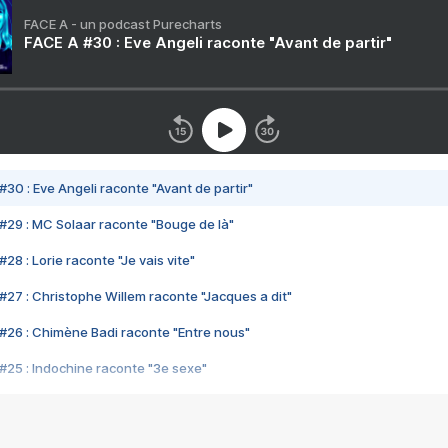
FACE A - un podcast Purecharts
FACE A #30 : Eve Angeli raconte "Avant de partir"
#30 : Eve Angeli raconte "Avant de partir"
#29 : MC Solaar raconte "Bouge de là"
28 : Lorie raconte "Je vais vite"
#27 : Christophe Willem raconte "Jacques a dit"
#26 : Chimène Badi raconte "Entre nous"
#25 : Indochine raconte "3e sexe"
#24 : Zaho raconte "C'est chelou"
#23 : Patrick Bruel raconte "Au café des délices"