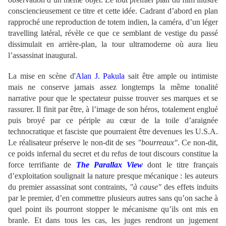
consciencieusement ce titre et cette idée. Cadrant d’abord en plan
rapproché une reproduction de totem indien, la caméra, d’un léger
travelling latéral, révèle ce que ce semblant de vestige du passé
dissimulait en arrière-plan, la tour ultramoderne où aura lieu
l’assassinat inaugural.
La mise en scène d'
Alan J. Pakula
sait être ample ou intimiste
mais ne conserve jamais assez longtemps la même tonalité
narrative pour que le spectateur puisse trouver ses marques et se
rassurer. Il finit par être, à l’image de son héros, totalement englué
puis broyé par ce périple au cœur de la toile d’araignée
technocratique et fasciste que pourraient être devenues les U.S.A.
Le réalisateur préserve le non-dit de ses
"bourreaux"
. Ce non-dit,
ce poids infernal du secret et du refus de tout discours constitue la
force terrifiante de
The Parallax View
dont le titre français
d’exploitation soulignait la nature presque mécanique : les auteurs
du premier assassinat sont contraints,
"à cause"
des effets induits
par le premier, d’en commettre plusieurs autres sans qu’on sache à
quel point ils pourront stopper le mécanisme qu’ils ont mis en
branle. Et dans tous les cas, les juges rendront un jugement