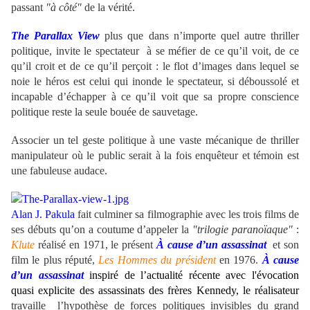
passant
"à côté"
de la vérité.
The Parallax View
plus que dans n’importe quel autre thriller
politique, invite le spectateur à se méfier de ce qu’il voit, de ce
qu’il croit et de ce qu’il perçoit : le flot d’images dans lequel se
noie le héros est celui qui inonde le spectateur, si déboussolé et
incapable d’échapper à ce qu’il voit que sa propre conscience
politique reste la seule bouée de sauvetage.
Associer un tel geste politique à une vaste mécanique de thriller
manipulateur où le public serait à la fois enquêteur et témoin est
une fabuleuse audace.
Alan J. Pakula
fait culminer sa filmographie avec les trois films de
ses débuts qu’on a coutume d’appeler la
"trilogie paranoïaque"
:
Klute
réalisé en 1971, le présent
À cause d’un assassinat
et son
film le plus réputé,
Les Hommes du président
en 1976.
À cause
d’un assassinat
i
nspiré de l’actualité récente avec l'évocation
quasi explicite des assassinats des frères Kennedy, le réalisateur
travaille l’hypothèse de forces politiques invisibles du grand