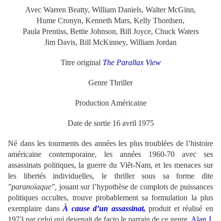
Avec Warren Beatty, William Daniels, Walter McGinn,
Hume Cronyn, Kenneth Mars, Kelly Thordsen,
Paula Prentiss, Bettie Johnson,
Bill Joyce,
Chuck Waters
Jim Davis, Bill McKinney, William Jordan
Titre original
The Parallax View
Genre Thriller
Production Américaine
Date de sortie 16 avril 1975
Né dans les tourments des années les plus troublées de l’histoire
américaine contemporaine, les années 1960-70 avec ses
assassinats politiques, la guerre du Viêt-Nam, et les menaces sur
les libertés individuelles, le thriller sous sa forme dite
"paranoïaque",
jouant sur l’hypothèse de complots de puissances
politiques occultes, trouve probablement sa formulation la plus
exemplaire dans
À cause d’un assassinat,
produit et réalisé en
1973 par celui qui devenait de facto le parrain de ce genre,
Alan J.