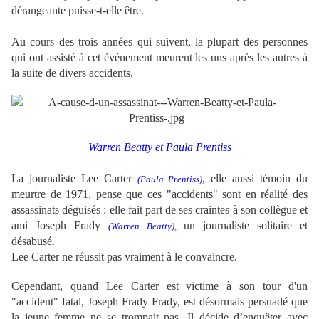
dérangeante puisse-t-elle être.
Au cours des trois années qui suivent, la plupart des personnes
qui ont assisté à cet événement meurent les uns après les autres à
la suite de divers accidents.
Warren Beatty et Paula Prentiss
La journaliste Lee Carter
, elle aussi témoin du
(Paula Prentiss)
meurtre de 1971, pense que ces "accidents" sont en réalité des
assassinats déguisés : elle fait part de ses craintes à son collègue et
ami Joseph Frady
un
journaliste solitaire et
(Warren Beatty)
,
désabusé
.
Lee Carter
ne réussit pas vraiment à le convaincre.
Cependant, quand
Lee Carter
est victime à son tour d'un
"accident" fatal,
Joseph Frady
Frady, est désormais persuadé que
la jeune femme ne se trompait pas.
Il décide d’enquêter avec