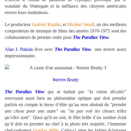
scandale du Watergate et la méfiance des citoyens américains
envers leurs institutions.
Le producteur
Gabriel Katzka
, et
Michael Small
, un des meilleurs
compositeurs de musique de films des années 1970-1975 sont des
collaborateurs de premier ordre pour
The Parallax View.
Alan J. Pakula
livre avec
The Parallax View
une œuvre assez
impressionnante.
Warren Beatty
The Parallax View
qui se traduit par "
la vision décalée"
renvoyant aussi bien au phénomène optique que doit prendre
parfois en compte le tireur d’élite qu’au sens abstrait de
"prendre
une chose pour une autre" ou
"ne pas voir les choses telles
qu’elles sont".
Quoi qu'il en soit, le film brille d’un sombre éclat
qu’il doit en premier au chef à la photo très inspirée,
l’immense
chef-opérateur
Gordon Willis
. Celui-ci
aime les faibles éclairages