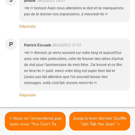
johane
18/11/2012 19:07
<br /> bonsoir Alain nous attendons le dvd et ne manquerons
pas de te donner nos impressions. à mercredi<br />
Répondre
P
Patrick Escuale
06/10/2012 17:57
<br /> Bonsoir, je viens souvent sur votre blog et aujourd'hui
avec une idée particulière, celle de trouver des idées d'achat
de dvd pour l'anniversaire de mon frère. J'ai trouvé et ce film
en fera<br /> parti. merci votre blog est super bien fait et
j'avais pas fait attention que l'on pouvait laisser des
messages. voilà c'est fait. encore merci<br />
Répondre
< Vous ne l'emporterez pas
Jusqu'à mon dernier Souffle
avec vous "You Can't Take
"Jab Tak Hai Jaan" >
it With you"