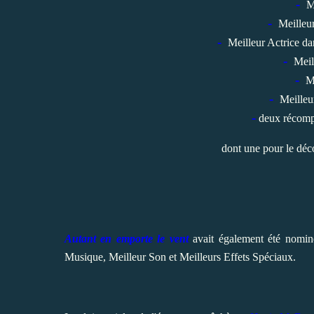
-
M
-
Meilleu
-
Meilleur Actrice d
-
Meil
-
M
-
Meilleu
-
deux récomp
dont une pour le déc
Autant en emporte le vent
avait également été nomin
Musique, Meilleur Son et Meilleurs Effets Spéciaux.