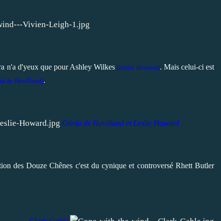
Hara n'a d'yeux que pour Ashley Wilkes
. Mais celui-ci est
(
Leslie Howard
)
.
ia de Havilland
)
Olivia de Havilland
et
Leslie Howard
eption des Douze Chênes c'est du cynique et controversé Rhett Butler