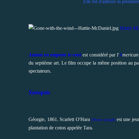
Elle fut d'ailleurs la premièr
Hattie M
Autant en emporte le vent
est considéré par l'
A
merica
du septième art. Le film occupe la même position au pa
spectateurs.
Synopsis
Géorgie, 1861. Scarlett O'Hara
est une jeun
(
Vivien Leigh
)
plantation de coton appelée Tara.