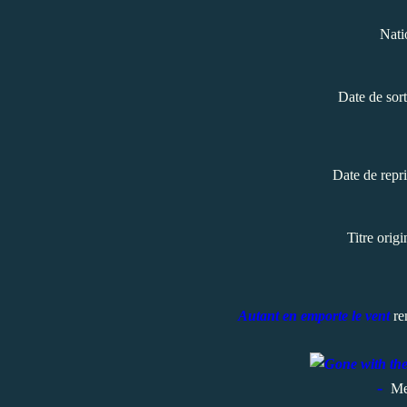
Nati
Date de sor
Date de repr
Titre orig
Autant en emporte le vent
re
-
Me