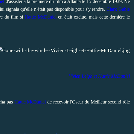
iel
d'assister à la première du film à Atlanta le 15 décembre 1939. Ne
ui signala qu'elle n'était pas disponible pour s'y rendre.
Clark Gable
e du film si
Hattie McDaniel
en était exclue, mais cette dernière le
Vivien Leigh
et Hattie McDaniel
êcha pas
Hattie McDaniel
de recevoir l'Oscar du Meilleur second rôle