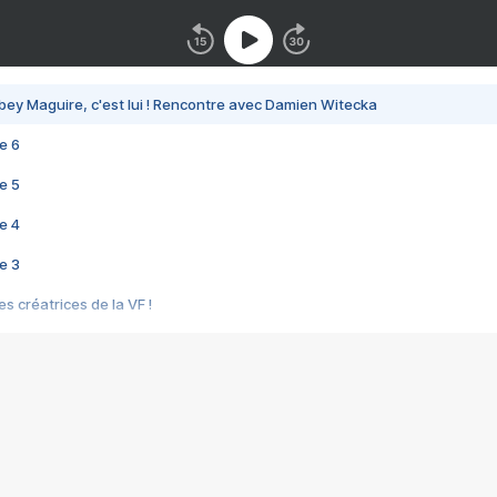
bey Maguire, c'est lui ! Rencontre avec Damien Witecka
e 6
e 5
e 4
e 3
s créatrices de la VF !
e 2
e 1
e Mektoub My Love arrive enfin ! Rencontre avec Shaïn Boumedine et Sal
i : après Toni en famille