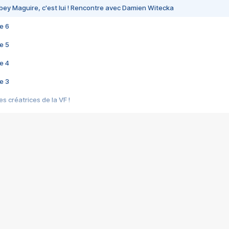
bey Maguire, c'est lui ! Rencontre avec Damien Witecka
e 6
e 5
e 4
e 3
s créatrices de la VF !
e 2
e 1
e Mektoub My Love arrive enfin ! Rencontre avec Shaïn Boumedine et Sal
i : après Toni en famille
elle réalise le bouleversant Dites lui que je l'aime
ais ! Rencontre autour de Vie privée de Rebecca Zlotowski
 de Marguerite, Grave... Rencontre avec Ella Rumpf