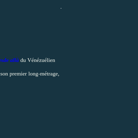
.
sde allà
du Vénézuélien
,
son premier long-métrage,