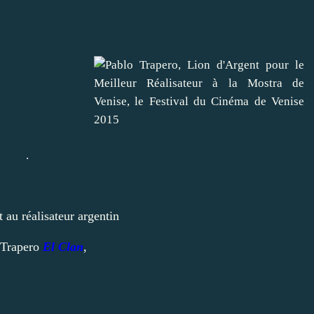
.
t au réalisateur argentin
 Trapero
El Clan
,