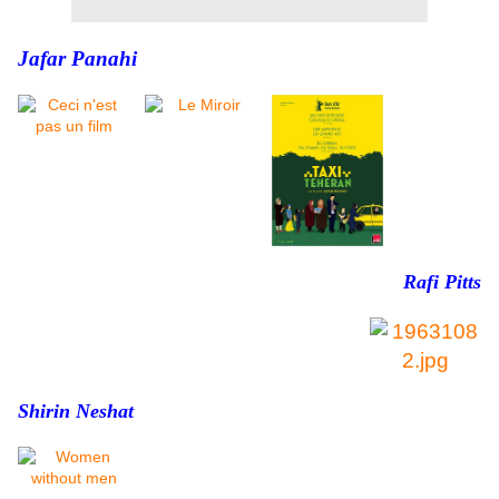
Jafar Panahi
..
.
.
Rafi Pitts
..
.
Shirin Neshat
...