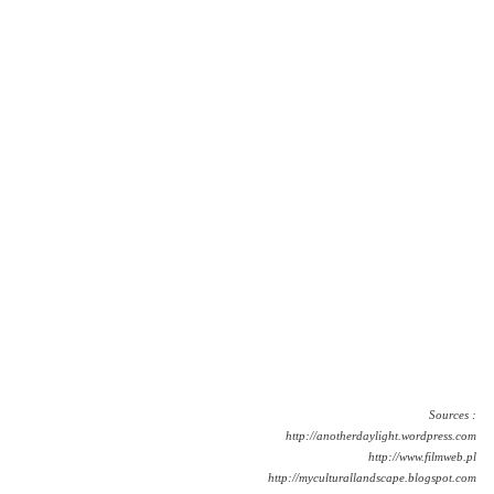
Sources :
http://anotherdaylight.wordpress.com
http://www.filmweb.pl
http://myculturallandscape.blogspot.com