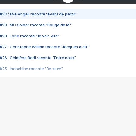
#30 : Eve Angeli raconte "Avant de partir"
#29 : MC Solaar raconte "Bouge de là"
28 : Lorie raconte "Je vais vite"
#27 : Christophe Willem raconte "Jacques a dit"
#26 : Chimène Badi raconte "Entre nous"
#25 : Indochine raconte "3e sexe"
#24 : Zaho raconte "C'est chelou"
#23 : Patrick Bruel raconte "Au café des délices"
#22 : Kyo raconte "Le chemin"
#21 : Nolwenn Leroy raconte "Cassé"
#20 : Patrick Hernandez raconte "Born to be alive"
#19 : Lorie raconte "Près de moi"