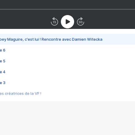
bey Maguire, c'est lui ! Rencontre avec Damien Witecka
e 6
e 5
e 4
e 3
s créatrices de la VF !
e 2
e 1
e Mektoub My Love arrive enfin ! Rencontre avec Shaïn Boumedine et Sal