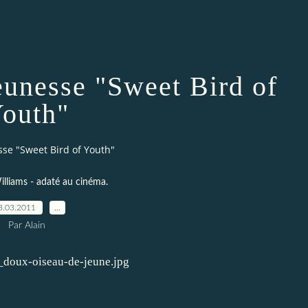
eunesse "Sweet Bird of
outh"
se "Sweet Bird of Youth"
lliams - adaté au cinéma.
3.03.2011
…
Par Alain