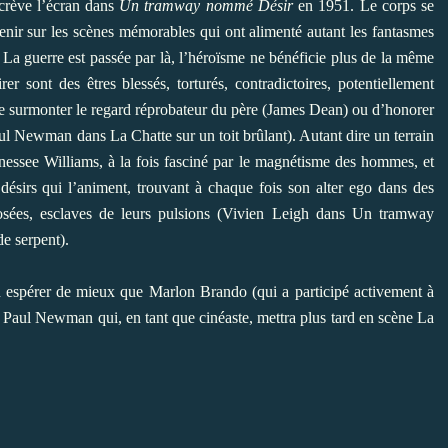
crève l’écran dans
Un tramway nommé Désir
en 1951. Le corps se
venir sur les scènes mémorables qui ont alimenté autant les fantasmes
a guerre est passée par là, l’héroïsme ne bénéficie plus de la même
r sont des êtres blessés, torturés, contradictoires, potentiellement
de surmonter le regard réprobateur du père (James Dean) ou d’honorer
ul Newman dans La Chatte sur un toit brûlant). Autant dire un terrain
essee Williams, à la fois fasciné par le magnétisme des hommes, et
s désirs qui l’animent, trouvant à chaque fois son alter ego dans des
osées, esclaves de leurs pulsions (Vivien Leigh dans Un tramway
 serpent).
n espérer de mieux que Marlon Brando (qui a participé activement à
 Paul Newman qui, en tant que cinéaste, mettra plus tard en scène La