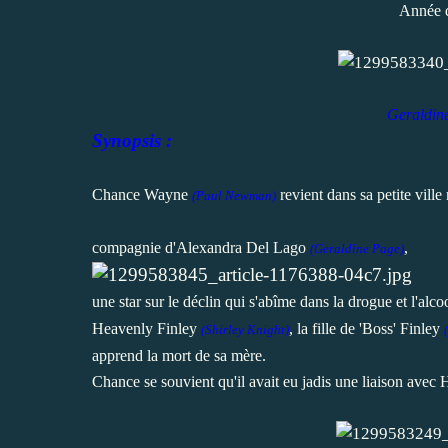
Année d
Geraldin
Synopsis :
Chance Wayne
revient dans sa petite vill
(Paul Newman)
compagnie d'Alexandra Del Lago
,
(
Geraldine Page)
une star sur le déclin qui s'abîme dans la drogue et l'al
Heavenly Finley
, la fille de 'Boss' Finley
(
Shirley Knight)
(
apprend la mort de sa mère.
Chance se souvient qu'il avait eu jadis une liaison avec 