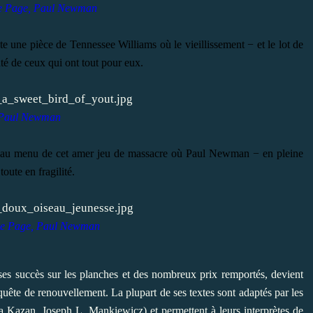
e Page, Paul Newman
te une pièce de Tennessee Williams où le vieillissement − et le lot de
uté de ceux qui ont tout pour eux.
Paul Newman
lle au menu de cet amer jeu de massacre où Paul Newman − en pleine
oute en fragilité.
ne Page, Paul Newman
ses succès sur les planches et des nombreux prix remportés, devient
quête de renouvellement. La plupart de ses textes sont adaptés par les
ia Kazan, Joseph L. Mankiewicz) et permettent à leurs interprètes de