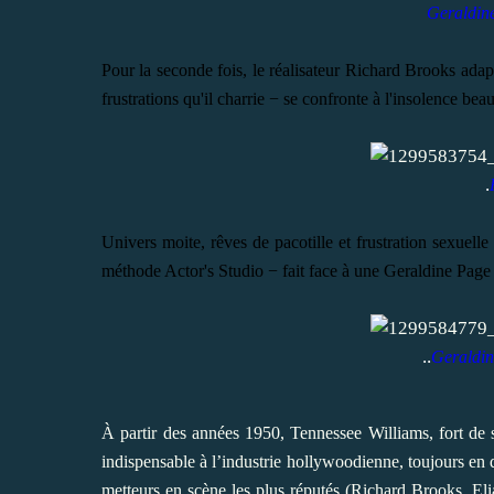
Geraldin
Pour la seconde fois, le réalisateur Richard Brooks adap
frustrations qu'il charrie − se confronte à l'insolence bea
.
Univers moite, rêves de pacotille et frustration sexue
méthode Actor's Studio − fait face à une Geraldine Page t
.
.
Geraldi
À partir des années 1950, Tennessee Williams, fort de 
indispensable à l’industrie hollywoodienne, toujours en 
metteurs en scène les plus réputés (Richard Brooks, El