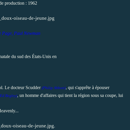
e production : 1962
e Page, Paul Newman
e natale du sud des États-Unis en
cool. Le docteur Scudder
,
qui s'apprête à épouser
(
Philip Abbott)
, un homme d'affaires qui tient la région sous sa coupe, lui
Ed Begley
)
Heavenly...
.