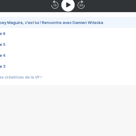
bey Maguire, c'est lui ! Rencontre avec Damien Witecka
e 6
e 5
e 4
e 3
s créatrices de la VF !
e 2
e 1
e Mektoub My Love arrive enfin ! Rencontre avec Shaïn Boumedine et Sal
i : après Toni en famille
elle réalise le bouleversant Dites lui que je l'aime