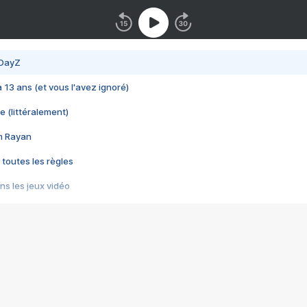
 DayZ
 a 13 ans (et vous l'avez ignoré)
e (littéralement)
im Rayan
 toutes les règles
s les jeux vidéo
us choquant de Rockstar ? - Le scandale BULLY
e plus moche de Steam
du RÊVE tourne au CAUCHEMAR
pendant 8 heures