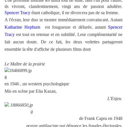
Une profonde intimité les unira tout de suite, faits l'un pour l'autre,
ils vivront, clandestinement, vingt ans de passion adultère.
Spencer Tracy
étant catholique, il ne divorcera pas de sa femme.
A l'écran, leur duo se montre immédiatement convaincant. Autant
Katharine Hepburn
est fougueuse et délurée, autant
Spencer
Tracy
est tout en retenue et en subtilité. Leur complémentarité ne
fait aucun doute. De ce fait, les deux vedettes partageront
ensemble la tête d'affiche de plusieurs films dont
Le Maître de la prairie
en 1946 , un western psychologique
Mis en scène par Elia Kazan,
L'Enjeu
de Frank Capra en 1948
œuvre antifasciste qui dénonce les fraudes électorales,