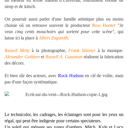
un metteur en scène maison d'Universal, fournisseur éhonté de
sirop et de kitsch.
.
On pourrait aussi parler d'une famille artistique plus ou moins
choisie où on retrouve souvent le producteur
Ross
Hunter
"Je
veux cinq cents mouchoirs qui sortent pour cette scène"
, qui
laisse ici la place à
Albert Zugsmith.
.
Russell Metty
à la photographie,
Frank Skinner
à la musique.
Alexander Golitzen
et
Russell A. Gausman
réalisent la fabrication
des décors.
.
Et bien sûr des acteurs, avec
Rock Hudson
en clé de voûte, mais
pas d'une façon systématique.
.
Le technicolor, les cadrages, les éclairages sont pour les yeux un
régal, qui peut être indigeste pour certains spectateurs.
Un soleil qui ménage ses zones d'ombres. Mitch, Kyle et Lucy