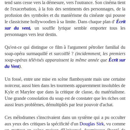
tend sans cesse vers la démesure, vers l'outrance. Son cinéma tient
de l'exacerbation, à la fois des sentiments des personnages, de la
profusion des symboles et du maniérisme du cinéaste qui pousse
le classicisme hollywoodien à sa limite. Dans chaque plan d'
É
crit
sur du vent,
un souffle lyrique semble emporter tous les
personnages vers leur destin.
.
Qu'est-ce qui distingue ce film à l'argument pétrolier familial du
soap-opéra surmaquillé et surcoiffé ?
(incidemment, les premiers
soap-opéras télévisés apparaissent la même année que
Écrit sur
du Vent
)
.
Un fossé, entre une mise en scène flamboyante mais une certaine
noirceur, aussi bien dans les tourments apparemment insolubles de
Kyle et Marylee que dans la critique de classe, du matérialisme.
Une grande consolation du soap est de constater que les riches ont
aussi leurs problèmes, démultipliés par leur pouvoir d'achat.
.
.
Ces mélodrames s'inscrivaient dans un système qui a pu occulter
aux yeux des critiques la spécificité d'un
Douglas Sirk
, vu comme