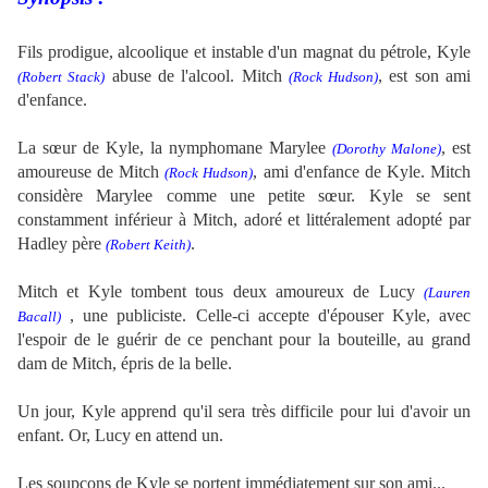
Fils
prodigue, alcoolique et instable
d'un magnat du pétrole, Kyle
abuse de l'alcool. Mitch
, est son ami
(
Robert Stack
)
(
Rock Hudson
)
d'enfance.
.
La sœur de Kyle, la nymphomane Marylee
, est
(Dorothy Malone)
amoureuse de Mitch
, ami d'enfance de Kyle.
Mitch
(
Rock Hudson
)
considère
Marylee
comme une petite sœur. Kyle se sent
constamment inférieur à Mitch, adoré et littéralement adopté par
Hadley père
.
(Robert Keith)
.
Mitch et Kyle tombent tous deux amoureux de
Lucy
(
Lauren
, une publiciste.
Celle-ci accepte d'épouser
Kyle
, avec
Bacall
)
l'espoir de le guérir de ce penchant pour la bouteille, au grand
dam de Mitch, épris de la belle.
.
Un jour, Kyle apprend qu'il sera très difficile pour lui d'avoir un
enfant. Or, Lucy en attend un.
.
Les soupçons de Kyle se portent immédiatement sur son ami...