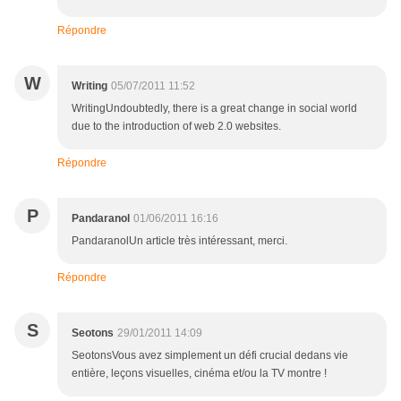
Répondre
W
Writing
05/07/2011 11:52
WritingUndoubtedly, there is a great change in social world
due to the introduction of web 2.0 websites.
Répondre
P
Pandaranol
01/06/2011 16:16
PandaranolUn article très intéressant, merci.
Répondre
S
Seotons
29/01/2011 14:09
SeotonsVous avez simplement un défi crucial dedans vie
entière, leçons visuelles, cinéma et/ou la TV montre !