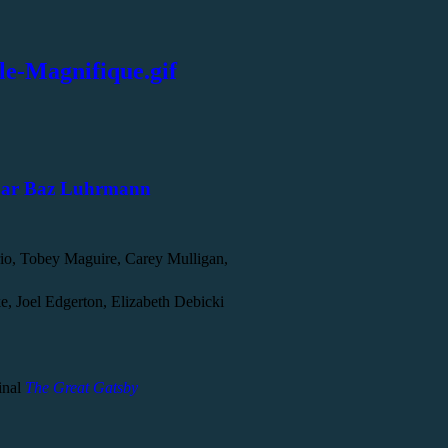
 par Baz Luhrmann
o, Tobey Maguire, Carey Mulligan,
ke, Joel Edgerton, Elizabeth Debicki
ginal
The Great Gatsby