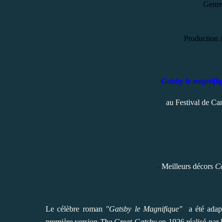
Genr
Production 
Gatsby le magnifi
au Festival de Ca
-
Meilleurs décors
Ca
Le célèbre roman
"Gatsby le Magnifique"
a été adap
première version
The Great Gatsby
en 1926 réalisé pa