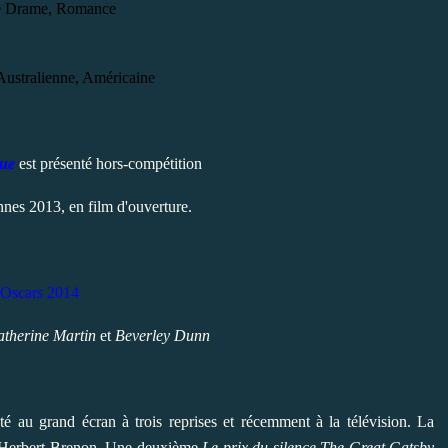
e Drame, Romance
Australienne, Américaine
que
est présenté hors-compétition
nnes 2013, en film d'ouverture.
Oscars 2014
therine Martin
et
Beverley Dunn
té au grand écran à trois reprises et récemment à la télévision
. La
r Herbert Brenon. Une deuxième
Le prix du silence
The Great Gatsby