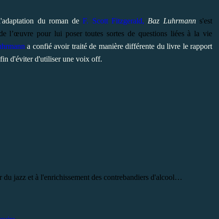
 l'adaptation du roman de
F. Scott Fitzgerald,
Baz Luhrmann
s'est
 de l’œuvre pour lui poser toutes sortes de questions liées à la vie
uhrmann
a confié avoir traité de manière différente du livre le rapport
fin d'éviter d'utiliser une voix off.
 du jazz et à l'enrichissement des contrebandiers d'alcool…