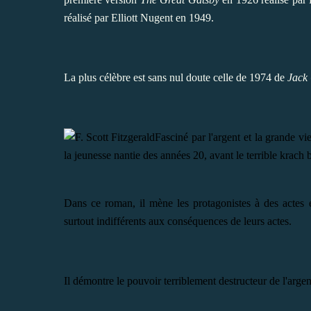
réalisé par Elliott Nugent en 1949.
La plus célèbre est sans nul doute celle de 1974 de
Jack
Fasciné par l'argent et la grande vie
la jeunesse nantie des années 20, avant le terrible krach 
Dans ce roman, il mène les protagonistes à des actes e
surtout indifférents aux conséquences de leurs actes.
Il démontre le pouvoir terriblement destructeur de l'argen