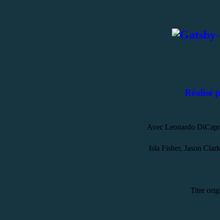
Réalisé
Avec Leonardo DiCapri
Isla Fisher, Jason Clar
Titre ori