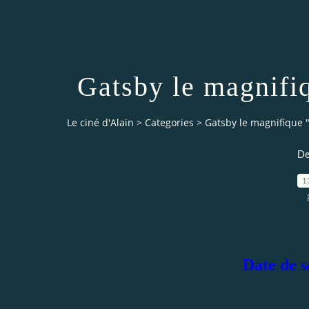
Gatsby le magnifi
Le ciné d'Alain
>
Categories
>
Gatsby le magnifique 
De
1
Date de s