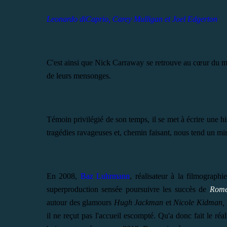
Leonardo diCaprio, Carey Mulligan et Joel Edgerton
C'est ainsi que
Nick Carraway
se retrouve au cœur du mon
de leurs mensonges.
Témoin privilégié de son temps, il se met à écrire une h
tragédies ravageuses et, chemin faisant, nous tend un mi
En 2008,
Baz Luhrmann
, réalisateur à la filmographi
superproduction sensée poursuivre les succès de
Rome
autour des glamours
Hugh Jackman
et
Nicole Kidman,
il ne reçut pas l'accueil escompté. Qu'a donc fait le réa