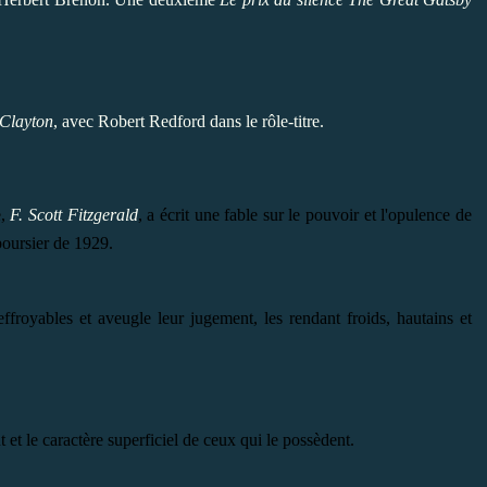
 Clayton
, avec Robert Redford dans le rôle-titre.
,
F. Scott Fitzgerald
,
a écrit une fable sur le pouvoir et l'opulence de
boursier de 1929.
ffroyables et aveugle leur jugement, les rendant froids, hautains et
t et le caractère superficiel de ceux qui le possèdent.