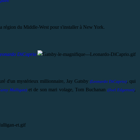
guire
la région du Middle-West pour s'installer à New York.
eonardo DiCaprio
ouré d'un mystérieux millionnaire, Jay Gatsby
, qui
(Leonardo DiCaprio)
et de son mari volage, Tom Buchanan
,
Carey Mulligan)
(Joel Edgerton)