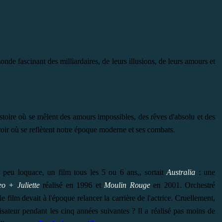
de fascinant des milliardaires, de leurs illusions, de leurs amours et
istoire où se mêlent des amours impossibles, des rêves d'absolu et des
roir où se reflètent notre époque moderne et ses combats.
e peu loquace, un film tous les 5 ou 6 ans,, sortait
Australia
: une
o + Juliette
réalisé en 1996 et
Moulin Rouge
en 2001. Orchestré
le film devait à l'époque relancer la carrière de l'actrice. Cruellement,
lisateur pendant les cinq années suivantes ? Il a réalisé pas moins de