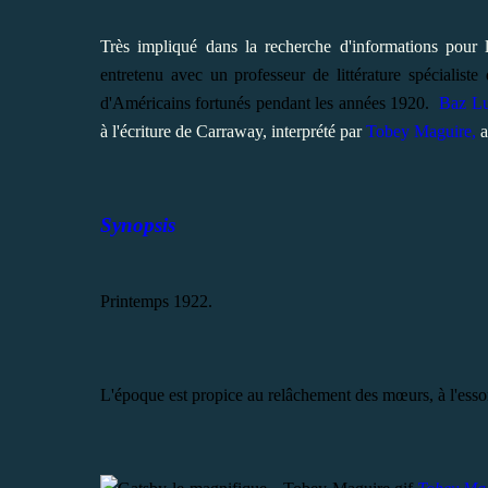
Très impliqué dans la recherche d'informations pour
entretenu avec un professeur de littérature spécialiste
d'Américains fortunés pendant les années 1920.
Baz L
à l'écriture de Carraway, interprété par
Tobey Maguire,
a
Synopsis
Printemps 1922.
L'époque est propice au relâchement des mœurs, à l'essor