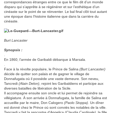
correspondances étranges entre ce que le film dit d’un monde
disparu qui s’apprête à se régénérer et sur l’esthétique d’un
cinéaste sur le point de se réinventer. Le bal final clôt tout autant
une époque dans l’histoire italienne que dans la carrière du
cinéaste.
Burt Lancaster
Synopsis :
.
En 1860, l'armée de Garibaldi débarque à Marsala.
.
Face à la révolte populaire, le Prince de Salina
(Burt Lancaster)
décide de quitter son palais et de gagner le village de
Donnafugata où il possède une vaste demeure. Son neveu,
Tancredi
(Alain Delon)
, rejoint les Garibaldiens et participe aux
diverses batailles de libération de la Sicile.
Il accompagne ensuite son oncle et lui permet de rejoindre sa
villégiature. À son arrivée à Donnafugata, la famille de Salina est
accueillie par le maire, Don Calogero
(Paolo Stoppa)
. Un dîner
est donné chez le Prince où sont conviés les notables de la ville.
Tancredi y fait la rencontre d'Angelica
(Claudia Cardinale)
, la fille