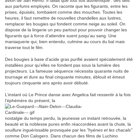
avion de San Remo. Il fallait que tout soit authentique : des sels
aux parfums employés. On raconte que les figurants, entre les
prises, épuisés, tombaient comme des mouches. Toutes les
heures, il faut remettre de nouvelles chandelles aux lustres,
remplacer les bougies qui fondent comme neige au soleil. On
dispose de la lingerie un peu partout pour pouvoir changer les
figurants qui à force d’attendre suent jusqu’au sang. Une
maniaquerie qui, bien entendu, culmine au cours du bal mais
traverse tout le film.
.
Des bougies à base d'acide gras purifié avaient spécialement été
installées pour qu'elles ne fondent pas sous la lumière des
projecteurs. La fameuse séquence nécessita quarante nuits de
tournage et dure au final cinquante minutes, éblouit et émeut
toujours cinquante ans après avoir débuté.
.
L’instant où Le Prince danse avec Angelica fait ressentir à la fois
l’éphémère du présent, la
nostalgie du temps perdu, la jeunesse un instant retrouvée, la
beauté et la noblesse pures enfin réaccordées avant la chute, la
souillure inguérissable provoquée par les
"hyènes et les chacals"
comme Don Calogero. Dans chacun des films de Luchino