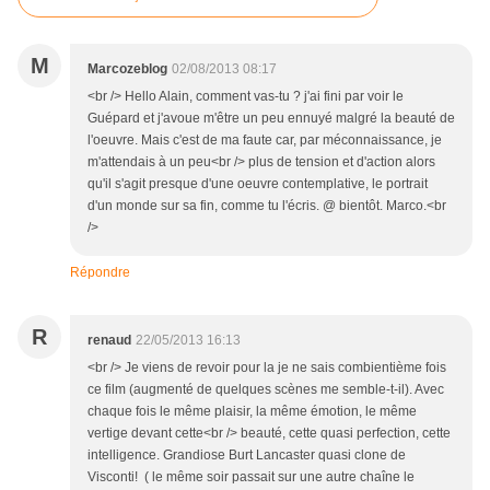
M
Marcozeblog
02/08/2013 08:17
<br /> Hello Alain, comment vas-tu ? j'ai fini par voir le
Guépard et j'avoue m'être un peu ennuyé malgré la beauté de
l'oeuvre. Mais c'est de ma faute car, par méconnaissance, je
m'attendais à un peu<br /> plus de tension et d'action alors
qu'il s'agit presque d'une oeuvre contemplative, le portrait
d'un monde sur sa fin, comme tu l'écris. @ bientôt. Marco.<br
/>
Répondre
R
renaud
22/05/2013 16:13
<br /> Je viens de revoir pour la je ne sais combientième fois
ce film (augmenté de quelques scènes me semble-t-il). Avec
chaque fois le même plaisir, la même émotion, le même
vertige devant cette<br /> beauté, cette quasi perfection, cette
intelligence. Grandiose Burt Lancaster quasi clone de
Visconti! ( le même soir passait sur une autre chaîne le