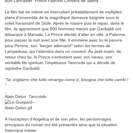
Burt Lancaster Prince Fabrizio Corbera de Salina
.
Le film fait de même en intercalant préalablement de multiples
plans d’ensemble de la magnifique demeure baignée sous le
soleil harassant de Sicile. Après le rosaire puis le repas, dans le
film, ils apprennent que 800 hommes menés par Garibaldi ont
débarqué à Marsala. Le Prince décide d’aller en ville, à Palerme,
pour passer la nuit avec une fille. Il emmène avec lui le pauvre
père Pirrone, son
"berger allemand"
selon les termes de
Lampedusa, qui l’attendra dans un couvent. Au petit matin, de
retour chez lui, le Prince s’entretient avec son neveu, son
véritable fils spirituel, l’impétueux Tancrede qui a décidé de
rejoindre Garibaldi.
.
"Se vogliamo che tutto rimanga come è, bisogna che tutto cambi !
"
.
Alain Delon
Tancrède
.
À l’exception d’Angelica et de son père, les personnages
principaux du roman ont été présentés ainsi que la situation
historique initiale.