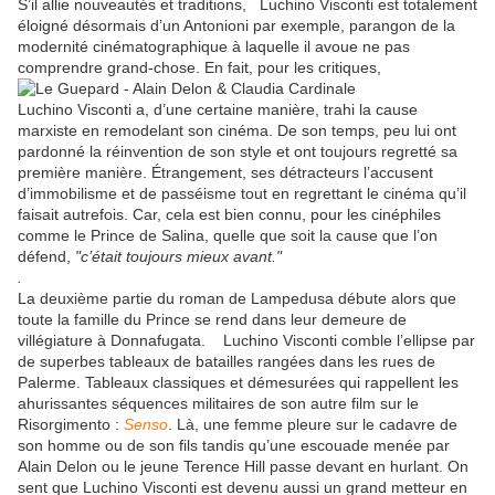
S’il allie nouveautés et traditions, Luchino Visconti est totalement
éloigné désormais d’un Antonioni par exemple, parangon de la
modernité cinématographique à laquelle il avoue ne pas
comprendre grand-chose. En fait, pour les critiques,
Luchino Visconti a, d’une certaine manière, trahi la cause
marxiste en remodelant son cinéma. De son temps, peu lui ont
pardonné la réinvention de son style et ont toujours regretté sa
première manière. Étrangement, ses détracteurs l’accusent
d’immobilisme et de passéisme tout en regrettant le cinéma qu’il
faisait autrefois. Car, cela est bien connu, pour les cinéphiles
comme le Prince de Salina, quelle que soit la cause que l’on
défend,
"c’était toujours mieux avant."
.
La deuxième partie du roman de Lampedusa débute alors que
toute la famille du Prince se rend dans leur demeure de
villégiature à Donnafugata. Luchino Visconti comble l’ellipse par
de superbes tableaux de batailles rangées dans les rues de
Palerme. Tableaux classiques et démesurées qui rappellent les
ahurissantes séquences militaires de son autre film sur le
Risorgimento :
Senso
. Là, une femme pleure sur le cadavre de
son homme ou de son fils tandis qu’une escouade menée par
Alain Delon ou le jeune Terence Hill passe devant en hurlant. On
sent que Luchino Visconti est devenu aussi un grand metteur en