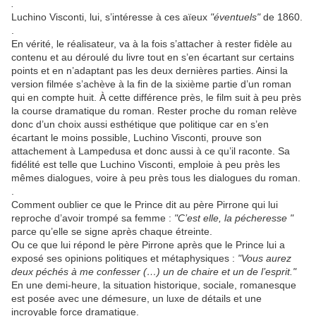
.
Luchino Visconti, lui, s’intéresse à ces aïeux
"éventuels"
de 1860.
.
En vérité, le réalisateur, va à la fois s’attacher à rester fidèle au
contenu et au déroulé du livre tout en s’en écartant sur certains
points et en n’adaptant pas les deux dernières parties. Ainsi la
version filmée s’achève à la fin de la sixième partie d’un roman
qui en compte huit. À cette différence près, le film suit à peu près
la course dramatique du roman. Rester proche du roman relève
donc d’un choix aussi esthétique que politique car en s’en
écartant le moins possible, Luchino Visconti, prouve son
attachement à Lampedusa et donc aussi à ce qu’il raconte. Sa
fidélité est telle que Luchino Visconti, emploie à peu près les
mêmes dialogues, voire à peu près tous les dialogues du roman.
.
Comment oublier ce que le Prince dit au père Pirrone qui lui
reproche d’avoir trompé sa femme :
"C’est elle, la pécheresse "
parce qu’elle se signe après chaque étreinte.
Ou ce que lui répond le père Pirrone après que le Prince lui a
exposé ses opinions politiques et métaphysiques :
"Vous aurez
deux péchés à me confesser (…) un de chaire et un de l’esprit."
En une demi-heure, la situation historique, sociale, romanesque
est posée avec une démesure, un luxe de détails et une
incroyable force dramatique.