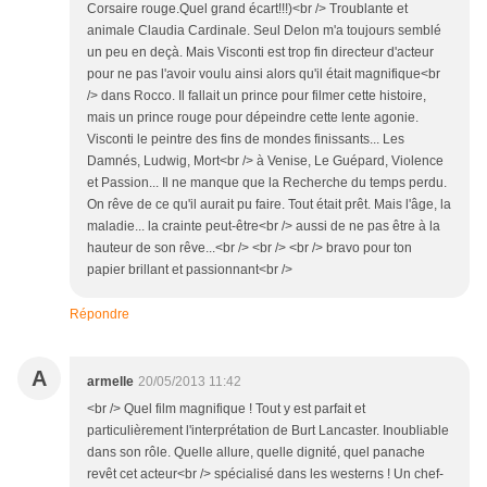
Corsaire rouge.Quel grand écart!!!)<br /> Troublante et
animale Claudia Cardinale. Seul Delon m'a toujours semblé
un peu en deçà. Mais Visconti est trop fin directeur d'acteur
pour ne pas l'avoir voulu ainsi alors qu'il était magnifique<br
/> dans Rocco. Il fallait un prince pour filmer cette histoire,
mais un prince rouge pour dépeindre cette lente agonie.
Visconti le peintre des fins de mondes finissants... Les
Damnés, Ludwig, Mort<br /> à Venise, Le Guépard, Violence
et Passion... Il ne manque que la Recherche du temps perdu.
On rêve de ce qu'il aurait pu faire. Tout était prêt. Mais l'âge, la
maladie... la crainte peut-être<br /> aussi de ne pas être à la
hauteur de son rêve...<br /> <br /> <br /> bravo pour ton
papier brillant et passionnant<br />
Répondre
A
armelle
20/05/2013 11:42
<br /> Quel film magnifique ! Tout y est parfait et
particulièrement l'interprétation de Burt Lancaster. Inoubliable
dans son rôle. Quelle allure, quelle dignité, quel panache
revêt cet acteur<br /> spécialisé dans les westerns ! Un chef-