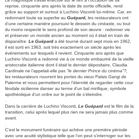
Le magnifique travail effectué sur le film à l'occasion de sa
reprise, cinquante ans après la date de sortie officielle, rend
grâce au support et surtout à Luchino Visconti lui-même. Car, en
redonnant toute sa superbe au
Guépard,
les restaurateurs ont
d’une certaine manière poursuivi le dessein du cinéaste, ou tout
du moins respecté le sens profond de son œuvre : redonner vie
et préserver un monde ancien au moment où il était en train de
disparaître.
Le Guépard
a été tourné durant sept mois en 1962,
il est sorti en 1963, soit très exactement un siècle après les
événements sur lesquels il revient. Cinquante ans après que
Luchino Visconti a redonné vie à ce monde embaumé de la vieille
aristocratie italienne dont il était le dernier dépositaire, Claudia
Cardinale ne l’appelait-elle pas
"le dernier Prince du cinéma"?,
les restaurateurs rouvrent les portes du vieux Palais Gangi de
Palerme et nous permettent pour l’éternité de regarder cette cour
féodale sicilienne danser au terme d’un bal mirifique, symbole
apothéotique d’un ordre sur le point de s’éteindre.
.
Dans la carrière de Luchino Visconti,
Le Guépard
est le film de la
transition, celui après lequel plus rien ne sera jamais plus comme
avant.
.
C’est le monument funéraire qui achève une première période
avec une acuité stylistique telle que l’on peut s’interroger sur les