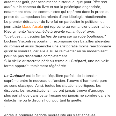
autant par goût, par accointance historique, que pour
"dire son
mot"
sur le contenu du livre et sur la polémique engendrée,
notamment chez les communistes qui repèrent dans la prose du
prince de Lampedusa les relents d’une idéologie réactionnaire.
Le premier détracteur du livre fut en particulier le politicien et
journaliste
Mario Alicata
qui reproche au romancier d’avoir fait du
Risorgimento
"une comédie bruyante romantique"
avec
"quelques minuscules taches de sang sur sa robe bouffonne."
Luchino Visconti va pourtant recomposer des batailles absentes
du roman et aussi dépeindre une aristocratie moins réactionnaire
qu’on le voudrait, car elle a su se réinventer en se modernisant
pour ne pas disparaître complètement.
Si la vieille aristocratie périt au terme du
Guépard,
une nouvelle
forme apparaît, totalement régénérée.
Le Guépard
est le film de l’équilibre parfait, de la tension
suprême entre le nouveau et l’ancien, l’œuvre d’harmonie pure
au sens classique. Ainsi, toutes les situations politiques, les
discours, les reconstitutions n’auront jamais trouvé d’ancrage
plus parfait que dans cette fresque qui jamais ne sombre dans le
didactisme ou le discursif qui pourtant la guette.
.
.
Après la première période néoréaliste qui s’est achevée