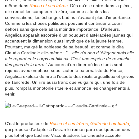
même dans
Rocco et ses frères
. Dès qu’elle entre dans la pièce,
elle remet les compteurs à zéro, comme si toutes les
conversations, les échanges badins n’avaient plus d’importance.
Comme si les choses politiques pouvaient continuer à courir
dehors sans que cela ait la moindre importance. D’ailleurs,
Angelica apparaît escortée d’un bouquet d’astéracées jaunes qui
accentuent la dimension quasi mythique de la jeune femme.
Pourtant, malgré la noblesse de sa beauté, et comme le dira
Claudia Cardinale elle-même :
" ...elle n’a rien d ‘élégant mais elle
a le regard et le corps ambitieux. C’est une espèce de revanche
des gens de la terre."
Au cours d’un dîner où les rituels sont
rejoués avec emphase sous l’autorité paternaliste du Prince,
Angelica explose de rire à l’écoute des récits orgueilleux et grivois
de Tancrede. Un rire aussi franc que vulgaire qui, une fois de
plus, rompt la monotonie rituelle et annonce les changements à
venir.
.
.
C’est le producteur de
Rocco et ses frères
,
Goffredo Lombardo
,
qui propose d’adapter à l’écran le roman paru quelques années
plus tôt et que Luchino Visconti adore. Le cinéaste accepte