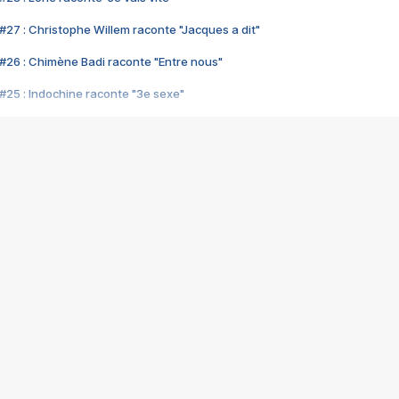
#27 : Christophe Willem raconte "Jacques a dit"
#26 : Chimène Badi raconte "Entre nous"
#25 : Indochine raconte "3e sexe"
#24 : Zaho raconte "C'est chelou"
#23 : Patrick Bruel raconte "Au café des délices"
#22 : Kyo raconte "Le chemin"
#21 : Nolwenn Leroy raconte "Cassé"
#20 : Patrick Hernandez raconte "Born to be alive"
#19 : Lorie raconte "Près de moi"
#18 : Michael Jones raconte "A nos actes manqués" (avec Jean-Jacque
#17 : Khaled raconte "Aïcha"
#16 : Corneille raconte "Parce qu'on vient de loin"