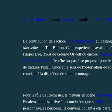
Mia Wasikowska
campe
Jane Eyre
tandis que
Michael F
La contribution de l'actrice
Mia Wasikowska
au castin
Merveilles
de Tim Burton. Cette expérience l'avait en ef
Harper Lee,
1984
de George Orwell ou encore
Jane Ey
Charlotte Brontë
, elle n'hésita pas à se proposer pour le
de traduire l'intelligence et le sens de l'observation de
convient à la discrétion de son personnage
Pour le rôle de Rochester, le metteur en scène
Cary Fuk
Finalement, il est arrivé à la conclusion que si
Michael F
personnage, sa personnalité convenait quant à elle parfai