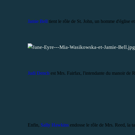
Jamie Bell
tient le rôle de St. John, un homme d'église e
Judi Dench
est Mrs. Fairfax, l'intendante du manoir de R
Enfin,
Sally Hawkins
endosse le rôle de Mrs. Reed, la ta