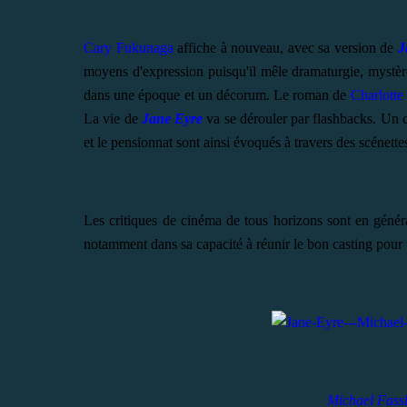
Cary Fukunaga
affiche à nouveau, avec sa version de
J
moyens d'expression puisqu'il mêle dramaturgie, mystère
dans une époque et un décorum. Le roman de
Charlotte
La vie de
Jane Eyre
va se dérouler par flashbacks. Un c
et le pensionnat sont ainsi évoqués à travers des scénet
Les critiques de cinéma de tous horizons sont en général
notamment dans sa capacité à réunir le bon casting pour u
Michael Fass