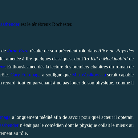
assbender
est le ténébreux Rochester.
g de
Jane Eyre
résulte de son précédent rôle dans
Alice au Pays des
fet amenée à lire quelques classiques, dont
To Kill a Mockingbird
de
re
. Enthousiasmée dès la lecture des premiers chapitres du roman de
 rôle.
Cary Fukunaga
a souligné que
Mia Wasikowska
serait capable
 son regard, tout en parvenant à ne pas jouer de son physique, comme il
unaga
a longuement médité afin de savoir pour quel acteur il opterait.
assbender
n'était pas le comédien dont le physique collait le mieux au
tement au rôle.