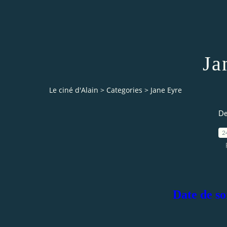
Ja
Le ciné d'Alain
>
Categories
>
Jane Eyre
De
2
Date de sor