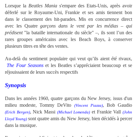
Lorsque la
Beatles Mania
s'empare des Etats-Unis, après avoir
déferlé sur le Royaume-Uni, Frankie et ses amis tiennent bon
dans le classement des hit-parades. Mis en concurrence direct
avec les Quatre
garçons dans le vent par les médias – qui
prédisent
"la bataille internationale du siècle" –, ils sont l’un des
rares groupes américains
avec les Beach Boys,
à conserver
plusieurs titres en tête des ventes.
Au-delà du sentiment populaire qui veut qu’ils aient été rivaux,
The Four Seasons
et les Beatles s’appréciaient beaucoup et se
réjouissaient de leurs succès respectifs
Synopsis
Dans les années 1960,
quatre garçons du New Jersey, issus d'un
milieu modeste,
Tommy DeVito
, Bob Gaudio
(Vincent Piazza)
, Nick Massi
et Frankie Vall
(Erich Bergen)
(Michael Lomenda)
(John
sont quatre amis du New Jersey, bien décidés à percer
Lloyd Young)
dans la musique.