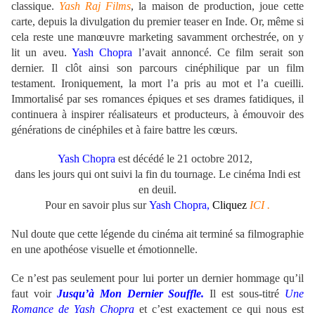
classique.
Yash Raj Films
, la maison de production, joue cette
carte, depuis la divulgation du premier teaser en Inde. Or, même si
cela reste une manœuvre marketing savamment orchestrée, on y
lit un aveu.
Yash Chopra
l’avait annoncé. Ce film serait son
dernier. Il clôt ainsi son parcours cinéphilique par un film
testament. Ironiquement, la mort l’a pris au mot et l’a cueilli.
Immortalisé par ses romances épiques et ses drames fatidiques, il
continuera à inspirer réalisateurs et producteurs, à émouvoir des
générations de cinéphiles et à faire battre les cœurs.
Yash Chopra
est d
écédé le 21 octobre 2012,
dans les jours qui ont suivi la fin du tournage
. Le cinéma Indi est
en deuil.
Pour en savoir plus sur
Yash Chopra,
Cliquez
ICI .
Nul doute que cette légende du cinéma ait terminé sa filmographie
en une apothéose visuelle et émotionnelle.
Ce n’est pas seulement pour lui porter un dernier hommage qu’il
faut voir
Jusqu’à Mon Dernier Souffle.
Il est sous-titré
Une
Romance de Yash Chopra
et c’est exactement ce qui nous est