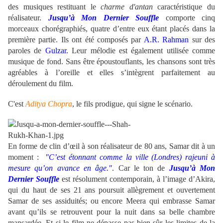
des musiques restituant le
charme d'antan
caractéristique du
réalisateur.
Jusqu’à Mon Dernier Souffle
comporte cinq
morceaux chorégraphiés, quatre d’entre eux étant placés dans la
première partie. Ils ont été composés par
A.R. Rahman
sur des
paroles de
Gulzar.
Leur mélodie est également utilisée comme
musique de fond. Sans être époustouflants, les chansons sont très
agréables à l’oreille et elles s’intègrent parfaitement au
déroulement du film.
C'est
Aditya Chopra
, le fils prodigue, qui signe le scénario.
En forme de clin d’œil à son réalisateur de 80 ans, Samar dit à un
moment :
"C’est étonnant comme la ville (Londres) rajeuni à
mesure qu’on avance en âge."
. Car le ton de
Jusqu’à Mon
Dernier Souffle
est résolument contemporain, à l’image d’Akira,
qui du haut de ses 21 ans poursuit allègrement et ouvertement
Samar de ses assiduités; ou encore Meera qui embrasse Samar
avant qu’ils se retrouvent pour la nuit dans sa belle chambre
mansardée. Et si le film ne dépasse pas bien sûr les limites de la