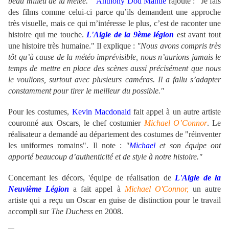
beau milieu de la mêlée. "
Anthony Dod Mantle
rajoute : "Je fais
des films comme celui-ci parce qu’ils demandent une approche
très visuelle, mais ce qui m’intéresse le plus, c’est de raconter une
histoire qui me touche.
L'Aigle de la 9ème légion
est avant tout
une histoire très humaine." Il explique :
"Nous avons compris très
tôt qu’à cause de la météo imprévisible, nous n’aurions jamais le
temps de mettre en place des scènes aussi précisément que nous
le voulions, surtout avec plusieurs caméras. Il a fallu s’adapter
constamment pour tirer le meilleur du possible."
Pour les costumes,
Kevin Macdonald
fait appel à un autre artiste
couronné aux Oscars, le chef costumier
Michael O’Connor
. Le
réalisateur a demandé au département des costumes de "réinventer
les uniformes romains". Il note :
"
Michael
et son équipe ont
apporté beaucoup d’authenticité et de style à notre histoire."
Concernant les décors, 'équipe de réalisation de
L'Aigle de la
Neuvième Légion
a fait appel à
Michael O'Connor,
un autre
artiste qui a reçu un Oscar en guise de distinction pour le travail
accompli sur
The Duchess
en 2008.