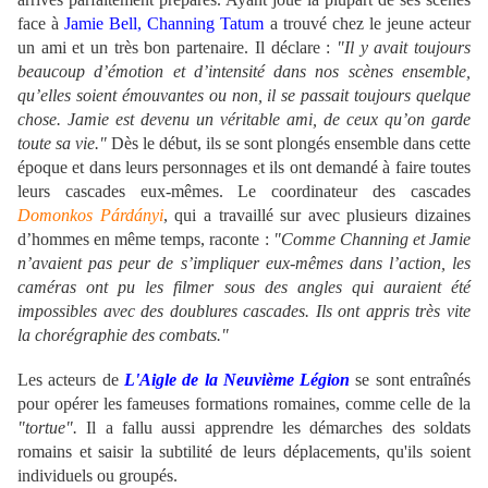
face à
Jamie Bell, Channing Tatum
a trouvé chez le jeune acteur
un ami et un très bon partenaire. Il déclare :
"Il y avait toujours
beaucoup d’émotion et d’intensité dans nos scènes ensemble,
qu’elles soient émouvantes ou non, il se passait toujours quelque
chose. Jamie est devenu un véritable ami, de ceux qu’on garde
toute sa vie."
Dès le début, ils se sont plongés ensemble dans cette
époque et dans leurs personnages et ils ont demandé à faire toutes
leurs cascades eux-mêmes. Le coordinateur des cascades
Domonkos Párdányi
, qui a travaillé sur avec plusieurs dizaines
d’hommes en même temps, raconte :
"Comme Channing et Jamie
n’avaient pas peur de s’impliquer eux-mêmes dans l’action, les
caméras ont pu les filmer sous des angles qui auraient été
impossibles avec des doublures cascades. Ils ont appris très vite
la chorégraphie des combats."
Les acteurs de
L'Aigle de la Neuvième Légion
se sont entraînés
pour opérer les fameuses formations romaines, comme celle de la
"tortue".
Il a fallu aussi apprendre les démarches des soldats
romains et saisir la subtilité de leurs déplacements, qu'ils soient
individuels ou groupés.