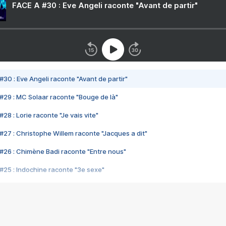
FACE A #30 : Eve Angeli raconte "Avant de partir"
#30 : Eve Angeli raconte "Avant de partir"
#29 : MC Solaar raconte "Bouge de là"
28 : Lorie raconte "Je vais vite"
#27 : Christophe Willem raconte "Jacques a dit"
#26 : Chimène Badi raconte "Entre nous"
#25 : Indochine raconte "3e sexe"
#24 : Zaho raconte "C'est chelou"
#23 : Patrick Bruel raconte "Au café des délices"
#22 : Kyo raconte "Le chemin"