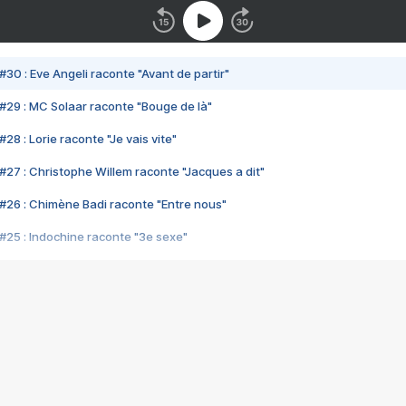
#30 : Eve Angeli raconte "Avant de partir"
#29 : MC Solaar raconte "Bouge de là"
28 : Lorie raconte "Je vais vite"
#27 : Christophe Willem raconte "Jacques a dit"
#26 : Chimène Badi raconte "Entre nous"
#25 : Indochine raconte "3e sexe"
#24 : Zaho raconte "C'est chelou"
#23 : Patrick Bruel raconte "Au café des délices"
#22 : Kyo raconte "Le chemin"
#21 : Nolwenn Leroy raconte "Cassé"
#20 : Patrick Hernandez raconte "Born to be alive"