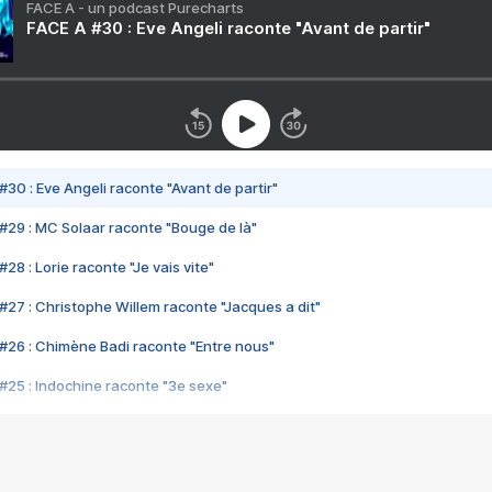
FACE A - un podcast Purecharts
FACE A #30 : Eve Angeli raconte "Avant de partir"
#30 : Eve Angeli raconte "Avant de partir"
#29 : MC Solaar raconte "Bouge de là"
28 : Lorie raconte "Je vais vite"
#27 : Christophe Willem raconte "Jacques a dit"
#26 : Chimène Badi raconte "Entre nous"
#25 : Indochine raconte "3e sexe"
#24 : Zaho raconte "C'est chelou"
#23 : Patrick Bruel raconte "Au café des délices"