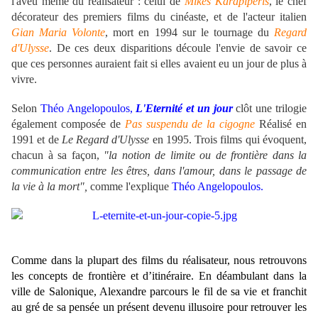
l'aveu même du réalisateur : celui de
Mikes Karapiperis
, le chef
décorateur des premiers films du cinéaste, et de l'acteur italien
Gian Maria Volonte
, mort en 1994 sur le tournage du
Regard
d'Ulysse
. De ces deux disparitions découle l'envie de savoir ce
que ces personnes auraient fait si elles avaient eu un jour de plus à
vivre.
Selon
Théo Angelopoulos,
L'Eternité et un jour
clôt une trilogie
également composée de
Pas suspendu de la cigogne
Réalisé en
1991 et de
Le Regard d'Ulysse
en 1995. Trois films qui évoquent,
chacun à sa façon,
"la notion de limite ou de frontière dans la
communication entre les êtres, dans l'amour, dans le passage de
la vie à la mort",
comme l'explique
Théo Angelopoulos.
Comme dans la plupart des films du réalisateur, nous retrouvons
les concepts de frontière et d’itinéraire. En déambulant dans la
ville de Salonique, Alexandre parcours le fil de sa vie et franchit
au gré de sa pensée un présent devenu illusoire pour retrouver les