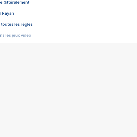
e (littéralement)
im Rayan
 toutes les règles
s les jeux vidéo
us choquant de Rockstar ? - Le scandale BULLY
e plus moche de Steam
du RÊVE tourne au CAUCHEMAR
pendant 8 heures
it… à tort
umiliés par un jeu vidéo
ire - Final Fantasy 8
ti un empire - Age of Empires
story DOFUS