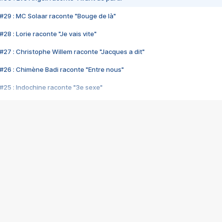
#29 : MC Solaar raconte "Bouge de là"
28 : Lorie raconte "Je vais vite"
#27 : Christophe Willem raconte "Jacques a dit"
#26 : Chimène Badi raconte "Entre nous"
#25 : Indochine raconte "3e sexe"
#24 : Zaho raconte "C'est chelou"
#23 : Patrick Bruel raconte "Au café des délices"
#22 : Kyo raconte "Le chemin"
#21 : Nolwenn Leroy raconte "Cassé"
#20 : Patrick Hernandez raconte "Born to be alive"
#19 : Lorie raconte "Près de moi"
#18 : Michael Jones raconte "A nos actes manqués" (avec Jean-Jacque