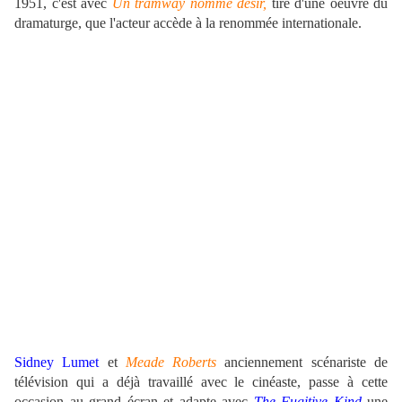
1951, c'est avec
Un tramway nommé désir,
tiré d'une oeuvre du
dramaturge, que l'acteur accède à la renommée internationale.
.
Sidney Lumet
et
Meade Roberts
anciennement scénariste de
télévision qui a déjà travaillé avec le cinéaste, passe à cette
occasion au grand écran et adapte avec
The Fugitive Kind
une