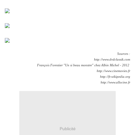
.
.
Sources :
http://www.dvdclassik.com
François Forestier "Un si beau monstre" chez Albin Michel - 2012
http://www.cinemovies.fr
http://fr.wikipedia.org
http://www.allocine.fr
Publicité