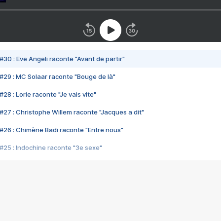
#30 : Eve Angeli raconte "Avant de partir"
#29 : MC Solaar raconte "Bouge de là"
28 : Lorie raconte "Je vais vite"
#27 : Christophe Willem raconte "Jacques a dit"
#26 : Chimène Badi raconte "Entre nous"
#25 : Indochine raconte "3e sexe"
#24 : Zaho raconte "C'est chelou"
#23 : Patrick Bruel raconte "Au café des délices"
#22 : Kyo raconte "Le chemin"
#21 : Nolwenn Leroy raconte "Cassé"