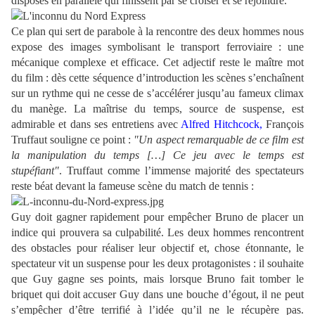
disposés en parallèle qui finissent par se croiser et se rejoindre.
Ce plan qui sert de parabole à la rencontre des deux hommes nous
expose des images symbolisant le transport ferroviaire : une
mécanique complexe et efficace. Cet adjectif reste le maître mot
du film : dès cette séquence d’introduction les scènes s’enchaînent
sur un rythme qui ne cesse de s’accélérer jusqu’au fameux climax
du manège. La maîtrise du temps, source de suspense, est
admirable et dans ses entretiens avec
Alfred Hitchcock,
François
Truffaut souligne ce point :
"Un aspect remarquable de ce film est
la manipulation du temps […] Ce jeu avec le temps est
stupéfiant"
. Truffaut comme l’immense majorité des spectateurs
reste béat devant la fameuse scène du match de tennis :
Guy doit gagner rapidement pour empêcher Bruno de placer un
indice qui prouvera sa culpabilité. Les deux hommes rencontrent
des obstacles pour réaliser leur objectif et, chose étonnante, le
spectateur vit un suspense pour les deux protagonistes : il souhaite
que Guy gagne ses points, mais lorsque Bruno fait tomber le
briquet qui doit accuser Guy dans une bouche d’égout, il ne peut
s’empêcher d’être terrifié à l’idée qu’il ne le récupère pas.