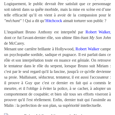
Logiquement, le public devrait être satisfait que ce personnage
soit ralenti dans sa quête morbide, mais la mise en scène est d’une
telle efficacité qu’il en vient à avoir de la compassion pour le
"méchant"
! Qui a dit qu’
Hitchcock
aimait torturer son public ?
L'inquiétant Bruno Anthony est interprété par
Robert Walker,
dont ce fut l'avant-dernier rôle, son ultime film étant
My Son John
de McCarey.
Menant une carrière brillante à Hollywood,
Robert Walker
campe
un psychopathe sordide, sadique et pugnace. Il est parfait dans ce
rôle et son interprétation toute en nuance est géniale. On retrouve
le tentateur dans le rôle du serpent, lorsque Bruno suit Miriam :
c'est par le seul regard qu'il la fascine, jusqu'à ce qu'elle devienne
sa proie. Malfaisant, séducteur, tentateur, il est aussi l'accusateur :
il prouve à Guy que c'est ce dernier en fait qui a commis le
meurtre, et il l'oblige à éviter la police, à se cacher, à adopter un
comportement de coupable; et bien sûr tous ses efforts viseront à
prouver qu'il l'est réellement. Enfin, dernier trait qui l'assimile au
Malin : la perfection de son plan, sa supériorité intellectuelle.