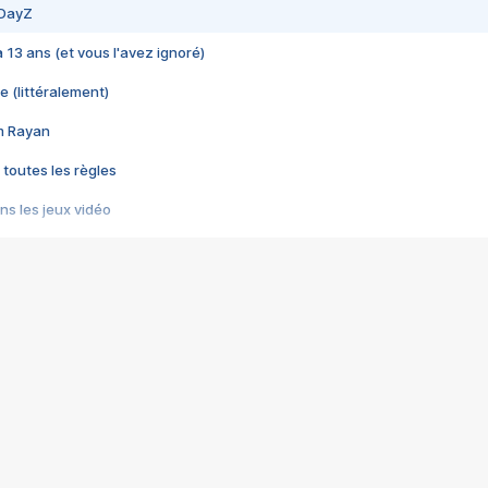
 DayZ
 a 13 ans (et vous l'avez ignoré)
e (littéralement)
im Rayan
 toutes les règles
s les jeux vidéo
us choquant de Rockstar ? - Le scandale BULLY
e plus moche de Steam
du RÊVE tourne au CAUCHEMAR
pendant 8 heures
it… à tort
umiliés par un jeu vidéo
ire - Final Fantasy 8