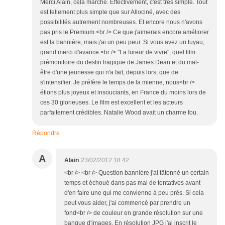
Merci Alain, cela marche. Effectivement, c'est très simple. Tout
est tellement plus simple que sur Allociné, avec des
possibilités autrement nombreuses. Et encore nous n'avons
pas pris le Premium.<br /> Ce que j'aimerais encore améliorer
est la bannière, mais j'ai un peu peur. Si vous avez un tuyau,
grand merci d'avance.<br /> "La fureur de vivre", quel film
prémonitoire du destin tragique de James Dean et du mal-
être d'une jeunesse qui n'a fait, depuis lors, que de
s'intensifier. Je préfère le temps de la mienne, nous<br />
étions plus joyeux et insouciants, en France du moins lors de
ces 30 glorieuses. Le film est excellent et les acteurs
parfaitement crédibles. Natalie Wood avait un charme fou.
Répondre
A
Alain
23/02/2012 18:42
<br /> <br /> Question bannière j'ai tâtonné un certain
temps et échoué dans pas mal de tentatives avant
d'en faire une qui me convienne à peu près. Si cela
peut vous aider, j'ai commencé par prendre un
fond<br /> de couleur en grande résolution sur une
banque d'images. En résolution JPG j'ai inscrit le