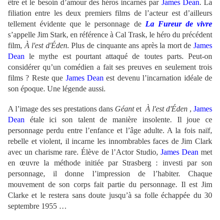
être et le besoin d’amour des héros incarnés par
James Dean
. La
filiation entre les deux premiers films de l’acteur est d’ailleurs
tellement évidente que le personnage de
La Fureur de vivre
s’appelle Jim Stark, en référence à Cal Trask, le héro du précédent
film,
À l'est d'Éden
.
Plus de cinquante ans après la mort de
James
Dean
le mythe est pourtant attaqué de toutes parts. Peut-on
considérer qu’un comédien a fait ses preuves en seulement trois
films ? Reste que
James Dean
est devenu l’incarnation idéale de
son époque. Une légende aussi.
A l’image des ses prestations dans
Géant
et
À l'est d'Éden
,
James
Dean
étale ici son talent de manière insolente. Il joue ce
personnage perdu entre l’enfance et l’âge adulte. A la fois naïf,
rebelle et violent, il incarne les innombrables faces de Jim Clark
avec un charisme rare. Élève de l’Actor Studio,
James Dean
met
en œuvre la méthode initiée par Strasberg : investi par son
personnage, il donne l’impression de l’habiter. Chaque
mouvement de son corps fait partie du personnage. Il est Jim
Clarke et le restera sans doute jusqu’à sa folle échappée du 30
septembre 1955 …