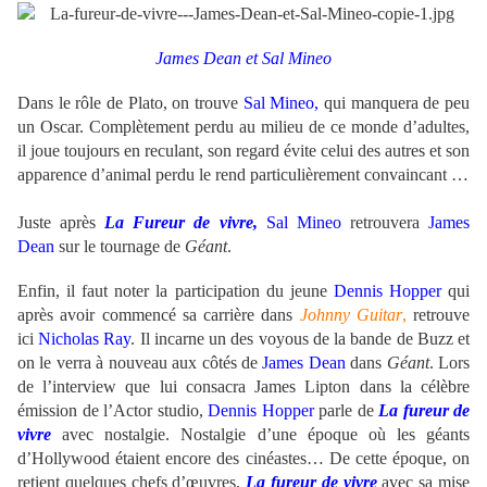
James Dean et Sal Mineo
Dans le rôle de Plato, on trouve
Sal Mineo,
qui manquera de peu
un Oscar. Complètement perdu au milieu de ce monde d’adultes,
il joue toujours en reculant, son regard évite celui des autres et son
apparence d’animal perdu le rend particulièrement convaincant …
Juste après
La Fureur de vivre,
Sal Mineo
retrouvera
James
Dean
sur le tournage de
Géant
.
Enfin, il faut noter la participation du jeune
Dennis Hopper
qui
après avoir commencé sa carrière dans
Johnny Guitar
,
retrouve
ici
Nicholas Ray
. Il incarne un des voyous de la bande de Buzz et
on le verra à nouveau aux côtés de
James Dean
dans
Géant
. Lors
de l’interview que lui consacra James Lipton dans la célèbre
émission de l’Actor studio,
Dennis Hopper
parle de
La fureur de
vivre
avec nostalgie. Nostalgie d’une époque où les géants
d’Hollywood étaient encore des cinéastes… De cette époque, on
retient quelques chefs d’œuvres,
La fureur de vivre
avec sa mise