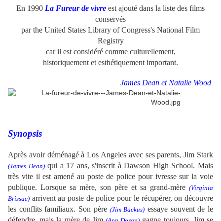
En 1990
La Fureur de vivre
est ajouté dans la liste des films
conservés
par the United States Library of Congress's National Film
Registry
car il est considéré comme culturellement,
historiquement et esthétiquement important.
James Dean et Natalie Wood
Synopsis
Après avoir déménagé à Los Angeles avec ses parents, Jim Stark
qui a 17 ans, s'inscrit à Dawson High School. Mais
(James Dean)
très vite il est amené au poste de police pour ivresse sur la voie
publique. Lorsque sa mère, son père et sa grand-mère
(Virginia
arrivent au poste de police pour le récupérer, on découvre
Brissac)
les conflits familiaux. Son père
essaye souvent de le
(Jim Backus)
défendre, mais la mère
de Jim
gagne toujours. Jim se
(
Ann Doran
)