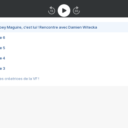
bey Maguire, c'est lui ! Rencontre avec Damien Witecka
e 6
e 5
e 4
e 3
s créatrices de la VF !
e 2
e 1
e Mektoub My Love arrive enfin ! Rencontre avec Shaïn Boumedine et Sal
i : après Toni en famille