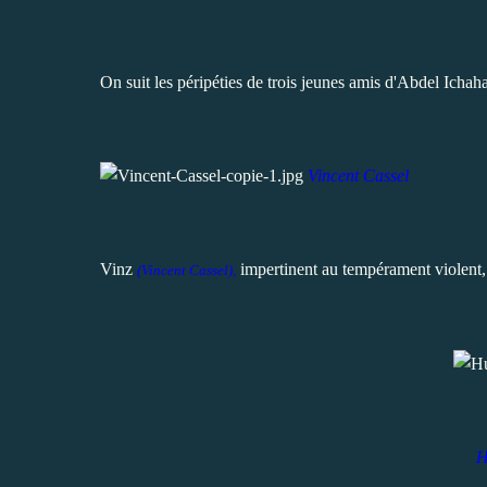
On suit les péripéties de trois jeunes amis d'Abdel Ichaha
Vincent Cassel
Vinz
impertinent au tempérament violent,
(
Vincent Cassel
),
H