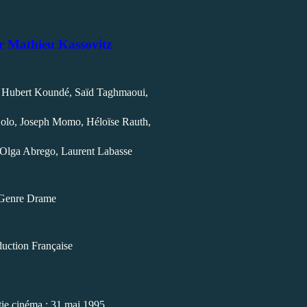
ar Mathieu Kassovitz
, Hubert Koundé, Saïd Taghmaoui,
olo, Joseph Momo, Héloïse Rauth,
Olga Abrego, Laurent Labasse
Genre Drame
uction Française
tie cinéma : 31 mai 1995