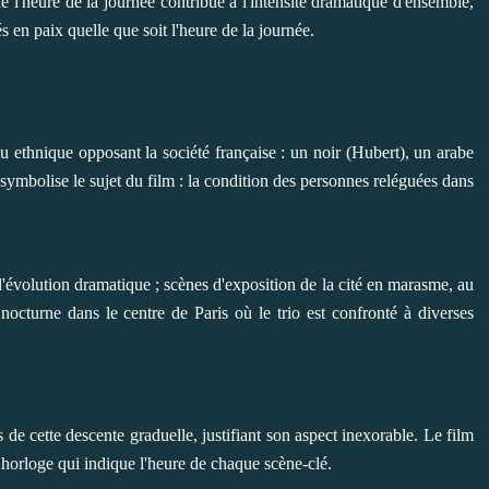
e l'heure de la journée contribue à l'intensité dramatique d'ensemble,
s en paix quelle que soit l'heure de la journée.
 ethnique opposant la société française : un noir (Hubert), un arabe
et symbolise le sujet du film : la condition des personnes reléguées dans
évolution dramatique ; scènes d'exposition de la cité en marasme, au
nocturne dans le centre de Paris où le trio est confronté à diverses
 de cette descente graduelle, justifiant son aspect inexorable. Le film
horloge qui indique l'heure de chaque scène-clé.