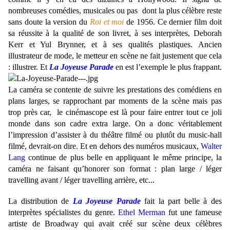
nombreuses comédies, musicales ou pas dont la plus célèbre reste
sans doute la version du
Roi et moi
de 1956. Ce dernier film doit
sa réussite à la qualité de son livret, à ses interprètes, Deborah
Kerr et Yul Brynner, et à ses qualités plastiques. Ancien
illustrateur de mode, le metteur en scène ne fait justement que cela
: illustrer. Et
La Joyeuse Parade
en est l’exemple le plus frappant.
La caméra se contente de suivre les prestations des comédiens en
plans larges, se rapprochant par moments de la scène mais pas
trop près car, le cinémascope est là pour faire entrer tout ce joli
monde dans son cadre extra large. On a donc véritablement
l’impression d’assister à du théâtre filmé ou plutôt du music-hall
filmé, devrait-on dire. Et en dehors des numéros musicaux,
Walter
Lang
continue de plus belle en appliquant le même principe, la
caméra ne faisant qu’honorer son format : plan large / léger
travelling avant / léger travelling arrière, etc...
La distribution de
La Joyeuse Parade
fait la part belle à des
interprètes spécialistes du genre.
Ethel Merman
fut une fameuse
artiste de Broadway qui avait créé sur scène deux célèbres