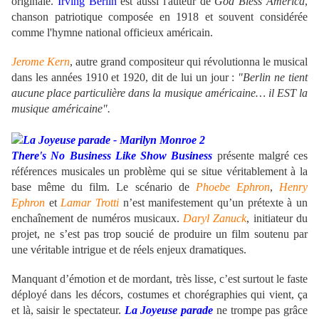
originale.
Irving Berlin
est aussi l'auteur de
God Bless America
,
chanson patriotique composée en 1918 et souvent considérée
comme l'hymne national officieux américain.
Jerome Kern
, autre grand compositeur qui révolutionna le musical
dans les années 1910 et 1920, dit de lui un jour :
"Berlin ne tient
aucune place particulière dans la musique américaine… il EST la
musique américaine".
There's No Business Like Show Business
présente malgré ces
références musicales un problème qui se situe véritablement à la
base même du film. Le scénario de
Phoebe Ephron
,
Henry
Ephron
et
Lamar Trotti
n’est manifestement qu’un prétexte à un
enchaînement de numéros musicaux.
Daryl Zanuck
, initiateur du
projet, ne s’est pas trop soucié de produire un film soutenu par
une véritable intrigue et de réels enjeux dramatiques.
Manquant d’émotion et de mordant, très lisse, c’est surtout le faste
déployé dans les décors, costumes et chorégraphies qui vient, ça
et là, saisir le spectateur.
La Joyeuse parade
ne trompe pas grâce