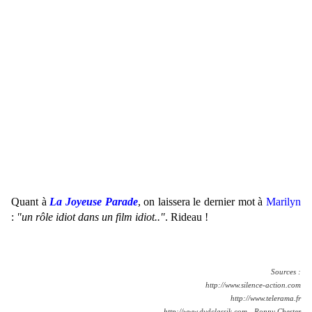
Quant à
La Joyeuse Parade
, on laissera le dernier mot à
Marilyn
:
"un rôle idiot dans un film idiot.."
. Rideau !
Sources :
http://www.silence-action.com
http://www.telerama.fr
http://www.dvdclassik.com - Ronny Chester