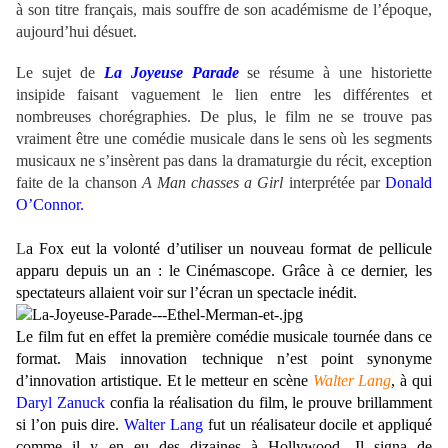
à son titre français, mais souffre de son académisme de l’époque,
aujourd’hui désuet.
Le sujet de
La Joyeuse Parade
se résume à une historiette
insipide faisant vaguement le lien entre les différentes et
nombreuses chorégraphies. De plus, le film ne se trouve pas
vraiment être une comédie musicale dans le sens où les segments
musicaux ne s’insèrent pas dans la dramaturgie du récit, exception
faite de la chanson
A Man chasses a Girl
interprétée par
Donald
O’Connor.
L
a Fox eut la volonté d’utiliser un nouveau format de pellicule
apparu depuis un an : le Cinémascope. Grâce à ce dernier, les
spectateurs allaient voir sur l’écran un spectacle inédit.
Le film fut en effet la première comédie musicale tournée dans ce
format. Mais innovation technique n’est point synonyme
d’innovation artistique. Et le metteur en scène
Walter Lang
, à qui
Daryl Zanuck
confia la réalisation du film, le prouve brillamment
si l’on puis dire.
Walter Lang
fut un réalisateur docile et appliqué
comme il y en eu des dizaines à Hollywood. Il signa de