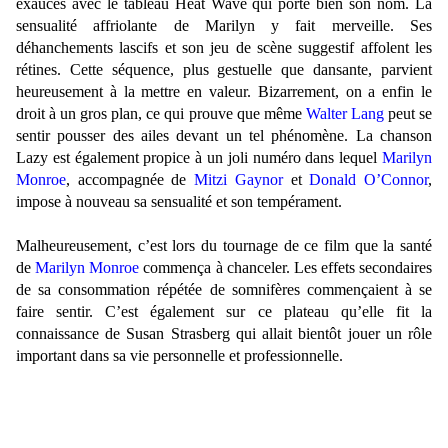
exaucés avec le tableau Heat Wave qui porte bien son nom. La
sensualité affriolante de Marilyn y fait merveille. Ses
déhanchements lascifs et son jeu de scène suggestif affolent les
rétines. Cette séquence, plus gestuelle que dansante, parvient
heureusement à la mettre en valeur. Bizarrement, on a enfin le
droit à un gros plan, ce qui prouve que même
Walter Lang
peut se
sentir pousser des ailes devant un tel phénomène. La chanson
Lazy est également propice à un joli numéro dans lequel
Marilyn
Monroe
, accompagnée de
Mitzi Gaynor
et
Donald O’Connor
,
impose à nouveau sa sensualité et son tempérament.
Malheureusement, c’est lors du tournage de ce film que la santé
de
Marilyn Monroe
commença à chanceler. Les effets secondaires
de sa consommation répétée de somnifères commençaient à se
faire sentir. C’est également sur ce plateau qu’elle fit la
connaissance de Susan Strasberg qui allait bientôt jouer un rôle
important dans sa vie personnelle et professionnelle.