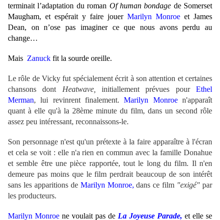
terminait l’adaptation du roman
Of human bondage
de Somerset
Maugham, et espérait y faire jouer
Marilyn Monroe
et James
Dean, on n’ose pas imaginer ce que nous avons perdu au
change…
Mais
Zanuck
fit la sourde oreille.
Le rôle de Vicky fut spécialement écrit à son attention et certaines
chansons dont
Heatwave,
initiallement prévues pour
Ethel
Merman
, lui revinrent finalement.
Marilyn Monroe
n'apparaît
quant à elle qu'à la 28ème minute du film, dans un second rôle
assez peu intéressant, reconnaissons-le.
Son personnage n'est qu'un prétexte à la faire apparaître à l'écran
et cela se voit : elle n'a rien en commun avec la famille Donahue
et semble être une pièce rapportée, tout le long du film. Il n'en
demeure pas moins que le film perdrait beaucoup de son intérêt
sans les apparitions de
Marilyn Monroe,
dans ce film
"exigé"
par
les producteurs.
Marilyn Monroe
ne voulait pas de
La Joyeuse Parade,
et elle se