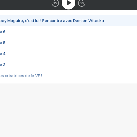
bey Maguire, c'est lui ! Rencontre avec Damien Witecka
e 6
e 5
e 4
e 3
s créatrices de la VF !
e 2
e 1
e Mektoub My Love arrive enfin ! Rencontre avec Shaïn Boumedine et Sal
i : après Toni en famille
elle réalise le bouleversant Dites lui que je l'aime