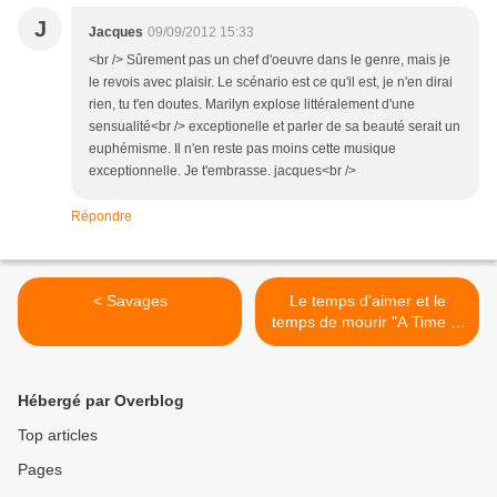
J
Jacques
09/09/2012 15:33
<br /> Sûrement pas un chef d'oeuvre dans le genre, mais je
le revois avec plaisir. Le scénario est ce qu'il est, je n'en dirai
rien, tu t'en doutes. Marilyn explose littéralement d'une
sensualité<br /> exceptionelle et parler de sa beauté serait un
euphémisme. Il n'en reste pas moins cette musique
exceptionnelle. Je t'embrasse. jacques<br />
Répondre
< Savages
Le temps d'aimer et le
temps de mourir "A Time to
Love and a Time to Die" >
Hébergé par Overblog
Top articles
Pages